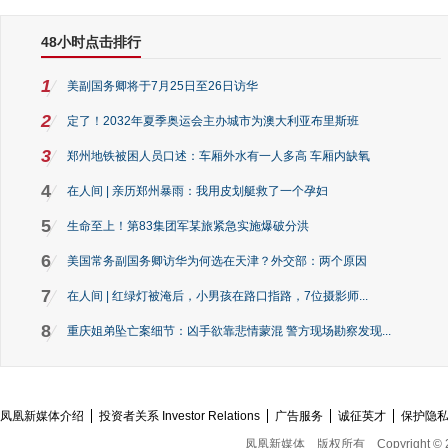
48小时点击排行
1
美副国务卿将于7月25日至26日访华
2
定了！2032年夏季奥运会主办城市为澳大利亚布里斯班
3
郑州地铁被困人员口述：车厢外水有一人多高 车厢内缺氧
4
在人间 | 亲历郑州暴雨：我用皮划艇救了一个孕妇
5
生命至上！第83集团军某旅紧急实施爆破分洪
6
美国常务副国务卿访华为何选在天津？外交部：两个原因
7
在人间 | 红绿灯被淹后，小男孩在路口指路，7位摄影师...
8
重庆姐弟坠亡案细节：凶手欲靠悲情蒙混 警方现场勘察发现...
凤凰新媒体介绍
投资者关系 Investor Relations
广告服务
诚征英才
保护隐
凤凰新媒体
版权所有
Copyright © 