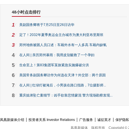
48小时点击排行
1
美副国务卿将于7月25日至26日访华
2
定了！2032年夏季奥运会主办城市为澳大利亚布里斯班
3
郑州地铁被困人员口述：车厢外水有一人多高 车厢内缺氧
4
在人间 | 亲历郑州暴雨：我用皮划艇救了一个孕妇
5
生命至上！第83集团军某旅紧急实施爆破分洪
6
美国常务副国务卿访华为何选在天津？外交部：两个原因
7
在人间 | 红绿灯被淹后，小男孩在路口指路，7位摄影师...
8
重庆姐弟坠亡案细节：凶手欲靠悲情蒙混 警方现场勘察发现...
凤凰新媒体介绍
投资者关系 Investor Relations
广告服务
诚征英才
保护隐
凤凰新媒体
版权所有
Copyright © 