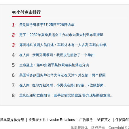
48小时点击排行
1
美副国务卿将于7月25日至26日访华
2
定了！2032年夏季奥运会主办城市为澳大利亚布里斯班
3
郑州地铁被困人员口述：车厢外水有一人多高 车厢内缺氧
4
在人间 | 亲历郑州暴雨：我用皮划艇救了一个孕妇
5
生命至上！第83集团军某旅紧急实施爆破分洪
6
美国常务副国务卿访华为何选在天津？外交部：两个原因
7
在人间 | 红绿灯被淹后，小男孩在路口指路，7位摄影师...
8
重庆姐弟坠亡案细节：凶手欲靠悲情蒙混 警方现场勘察发现...
凤凰新媒体介绍
投资者关系 Investor Relations
广告服务
诚征英才
保护隐
凤凰新媒体
版权所有
Copyright © 