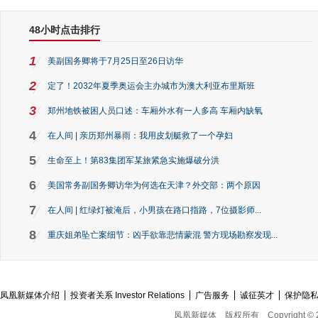
48小时点击排行
1
美副国务卿将于7月25日至26日访华
2
定了！2032年夏季奥运会主办城市为澳大利亚布里斯班
3
郑州地铁被困人员口述：车厢外水有一人多高 车厢内缺氧
4
在人间 | 亲历郑州暴雨：我用皮划艇救了一个孕妇
5
生命至上！第83集团军某旅紧急实施爆破分洪
6
美国常务副国务卿访华为何选在天津？外交部：两个原因
7
在人间 | 红绿灯被淹后，小男孩在路口指路，7位摄影师...
8
重庆姐弟坠亡案细节：凶手欲靠悲情蒙混 警方现场勘察发现...
凤凰新媒体介绍
投资者关系 Investor Relations
广告服务
诚征英才
保护隐
凤凰新媒体
版权所有
Copyright © 