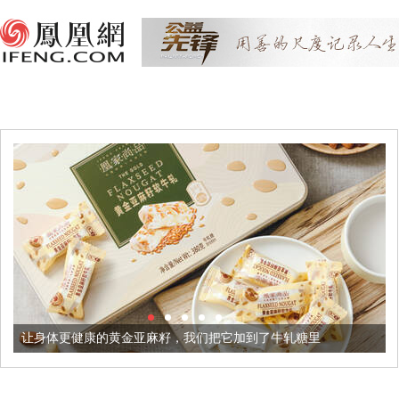
的黄金亚麻籽，我们把它加到了牛轧糖里
被列入佛家七宝的