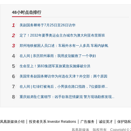
48小时点击排行
1
美副国务卿将于7月25日至26日访华
2
定了！2032年夏季奥运会主办城市为澳大利亚布里斯班
3
郑州地铁被困人员口述：车厢外水有一人多高 车厢内缺氧
4
在人间 | 亲历郑州暴雨：我用皮划艇救了一个孕妇
5
生命至上！第83集团军某旅紧急实施爆破分洪
6
美国常务副国务卿访华为何选在天津？外交部：两个原因
7
在人间 | 红绿灯被淹后，小男孩在路口指路，7位摄影师...
8
重庆姐弟坠亡案细节：凶手欲靠悲情蒙混 警方现场勘察发现...
凤凰新媒体介绍
投资者关系 Investor Relations
广告服务
诚征英才
保护隐
凤凰新媒体
版权所有
Copyright © 