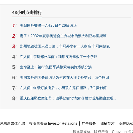
48小时点击排行
1
美副国务卿将于7月25日至26日访华
2
定了！2032年夏季奥运会主办城市为澳大利亚布里斯班
3
郑州地铁被困人员口述：车厢外水有一人多高 车厢内缺氧
4
在人间 | 亲历郑州暴雨：我用皮划艇救了一个孕妇
5
生命至上！第83集团军某旅紧急实施爆破分洪
6
美国常务副国务卿访华为何选在天津？外交部：两个原因
7
在人间 | 红绿灯被淹后，小男孩在路口指路，7位摄影师...
8
重庆姐弟坠亡案细节：凶手欲靠悲情蒙混 警方现场勘察发现...
凤凰新媒体介绍
投资者关系 Investor Relations
广告服务
诚征英才
保护隐
凤凰新媒体
版权所有
Copyright © 