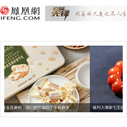
它加到了牛轧糖里
被列入佛家七宝的它到底有多美？