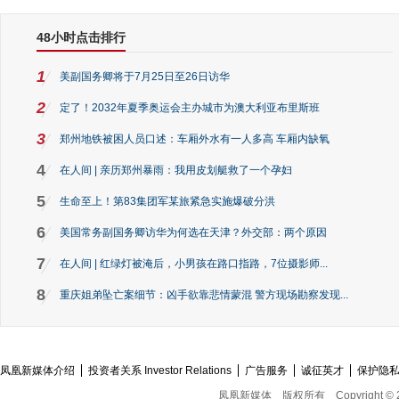
48小时点击排行
1
美副国务卿将于7月25日至26日访华
2
定了！2032年夏季奥运会主办城市为澳大利亚布里斯班
3
郑州地铁被困人员口述：车厢外水有一人多高 车厢内缺氧
4
在人间 | 亲历郑州暴雨：我用皮划艇救了一个孕妇
5
生命至上！第83集团军某旅紧急实施爆破分洪
6
美国常务副国务卿访华为何选在天津？外交部：两个原因
7
在人间 | 红绿灯被淹后，小男孩在路口指路，7位摄影师...
8
重庆姐弟坠亡案细节：凶手欲靠悲情蒙混 警方现场勘察发现...
凤凰新媒体介绍
投资者关系 Investor Relations
广告服务
诚征英才
保护隐
凤凰新媒体
版权所有
Copyright © 