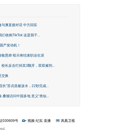
趣与澳直接对话 中方回应
购TikTok 这是我干...
上国产发动机！
致敬恩师 暗示将结束职业生涯
校长反击打掉其3颗牙，双双被刑...
是交换
长”苏贞昌被泼水，22秒完成...
桑顿访问中国多地 意义“类似...
证030609号
视频
·
纪实
·
直播
凤凰卫视
ved.