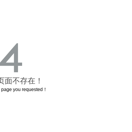
页面不存在！
he page you requested！
这个3.2米的长卷，还原了600岁的紫禁城