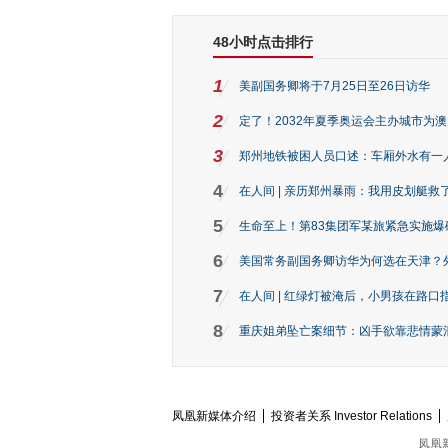
48小时点击排行
1
美副国务卿将于7月25日至26日访华
2
定了！2032年夏季奥运会主办城市为
3
郑州地铁被困人员口述：车厢外水有一
4
在人间 | 亲历郑州暴雨：我用皮划艇救
5
生命至上！第83集团军某旅紧急实施爆
6
美国常务副国务卿访华为何选在天津？
7
在人间 | 红绿灯被淹后，小男孩在路口指
8
重庆姐弟坠亡案细节：凶手欲靠悲情蒙混 
凤凰新媒体介绍
投资者关系 Investor Relations
凤凰