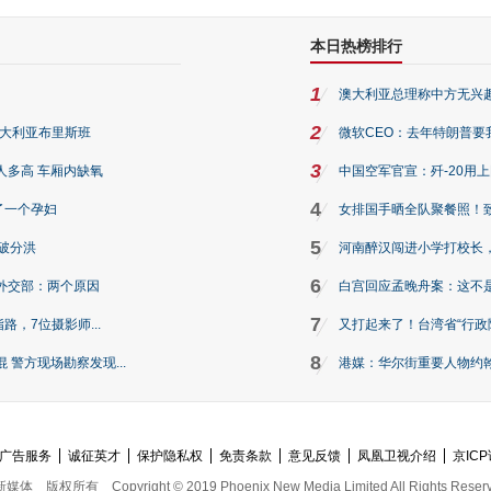
本日热榜排行
1
澳大利亚总理称中方无兴
2
澳大利亚布里斯班
微软CEO：去年特朗普要我们收
3
人多高 车厢内缺氧
中国空军官宣：歼-20用
4
了一个孕妇
女排国手晒全队聚餐照！
5
破分洪
河南醉汉闯进小学打校长，
6
外交部：两个原因
白宫回应孟晚舟案：这不
7
路，7位摄影师...
又打起来了！台湾省“行政院
8
警方现场勘察发现...
港媒：华尔街重要人物约翰·
广告服务
诚征英才
保护隐私权
免责条款
意见反馈
凤凰卫视介绍
京ICP
新媒体
版权所有
Copyright © 2019 Phoenix New Media Limited All Rights Reser