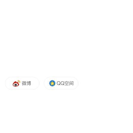
第二批个人游试点城市即将公布，预计也将
进一步推动赴台旅游市场。记者了解到，国
务院台办去年12月28日举行新闻发布会，发
言人杨毅表示，目前海峡两岸旅游交流协会
和台湾的海峡两岸观光旅游协会，正在就扩
大大陆居民赴台个人游试点城市的范围保持
密切的联系和沟通，将会有更多的大陆城市
纳入赴台个人游的试点城市开放范围。现在
两岸直航的航班已经达到每周558个航班了，
春节期间可能需求量更大一点，还会增加一
些春节的加班包机。
旅游业界继续看好赴台游后市成长。携程旅