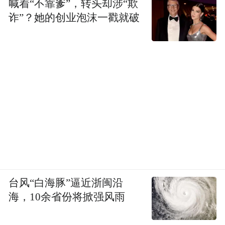
喊着“不靠爹”，转头却涉“欺
诈”？她的创业泡沫一戳就破
台风“白海豚”逼近浙闽沿
海，10余省份将掀强风雨