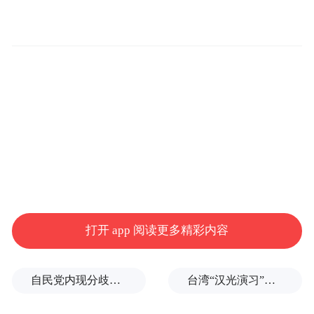
张可谓一位难求，目前团队游已经售完，个
人游也已经只有极个别名额。环岛8日豪华纯
玩团等深度行程最受欢迎，尽管由于机票价
格大涨等导致春节团费达七八千元，依然报
名火爆供不应求。携程旅游等旅行社已经大
规模推出节后的产品，2月份赴台游价格要比
春节下降四成左右，上海出发的个人游产品
起价由四千元下降到两千多元，不少舒适
团、经济团价格也在三四千元。由于办证时
间需要20天以上，旅行社建议旅客可以尽早
打开 app 阅读更多精彩内容
开始规划年后的出行，而且错峰出行还能达
到经济实惠的目的。
自民党内现分歧，不少对华友好议员疏远高市内阁
台湾“汉光演习”在淡水河口设防，声称怕台北被突袭
试点城市范围将扩大