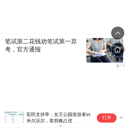
笔试第二花钱劝笔试第一弃
考，官方通报
民支持率：女王公园巡游者vs
芯片短缺之际，苹
打开
尔沃尔，客胜略占优
机型换新折抵价