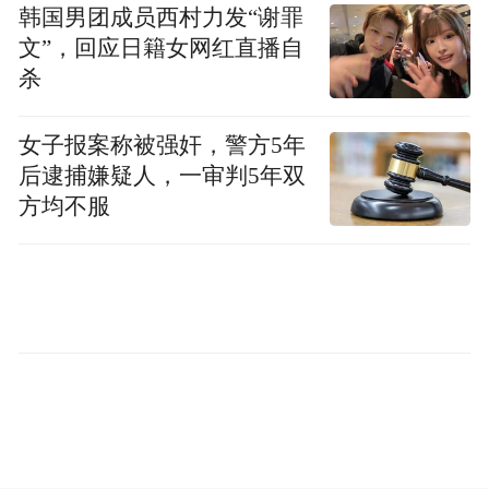
韩国男团成员西村力发“谢罪
游业务部副总经理陈彦伊表示，“我们对未来
文”，回应日籍女网红直播自
赴台个人游市场非常看好，从客户看赴台需
杀
求旺盛并且向深度、个性化、年轻化发展。
女子报案称被强奸，警方5年
从旅行社来看，目前赴台个人游的服务架构
后逮捕嫌疑人，一审判5年双
已经基本搭建，在机票、酒店的搭配上提供
方均不服
了很大的自由度，比如仅台北就有120多家各
种酒店供选择。今年市场一定会更旺。”
杭州旅游业界希望杭州能成为试点城市之
一，这样可以开拓多一点的赴台旅游线路，
来满足客人的需求。
来源：每日商报 作者：记者 张蓉蓉 通讯员