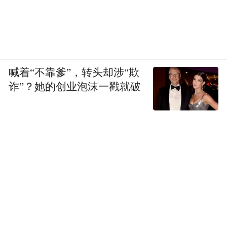
喊着“不靠爹”，转头却涉“欺
诈”？她的创业泡沫一戳就破