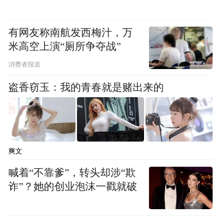
有网友称南航发西梅汁，万
米高空上演“厕所争夺战”
消费者报道
盗香窃玉：我的青春就是赌出来的
爽文
喊着“不靠爹”，转头却涉“欺
诈”？她的创业泡沫一戳就破