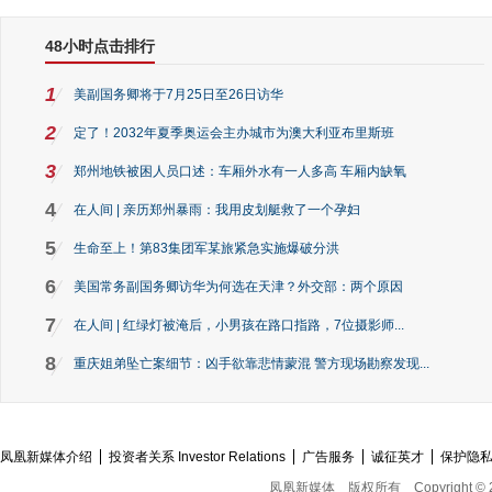
48小时点击排行
1
美副国务卿将于7月25日至26日访华
2
定了！2032年夏季奥运会主办城市为澳大利亚布里斯班
3
郑州地铁被困人员口述：车厢外水有一人多高 车厢内缺氧
4
在人间 | 亲历郑州暴雨：我用皮划艇救了一个孕妇
5
生命至上！第83集团军某旅紧急实施爆破分洪
6
美国常务副国务卿访华为何选在天津？外交部：两个原因
7
在人间 | 红绿灯被淹后，小男孩在路口指路，7位摄影师...
8
重庆姐弟坠亡案细节：凶手欲靠悲情蒙混 警方现场勘察发现...
凤凰新媒体介绍
投资者关系 Investor Relations
广告服务
诚征英才
保护隐
凤凰新媒体
版权所有
Copyright © 