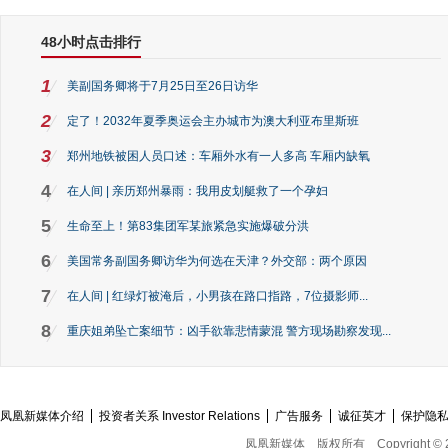
48小时点击排行
1
美副国务卿将于7月25日至26日访华
2
定了！2032年夏季奥运会主办城市为澳大利亚布里斯班
3
郑州地铁被困人员口述：车厢外水有一人多高 车厢内缺氧
4
在人间 | 亲历郑州暴雨：我用皮划艇救了一个孕妇
5
生命至上！第83集团军某旅紧急实施爆破分洪
6
美国常务副国务卿访华为何选在天津？外交部：两个原因
7
在人间 | 红绿灯被淹后，小男孩在路口指路，7位摄影师...
8
重庆姐弟坠亡案细节：凶手欲靠悲情蒙混 警方现场勘察发现...
凤凰新媒体介绍
投资者关系 Investor Relations
广告服务
诚征英才
保护隐
凤凰新媒体
版权所有
Copyright © 