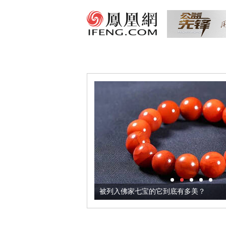
把它加到了牛轧糖里
被列入佛家七宝的它到底有多美？