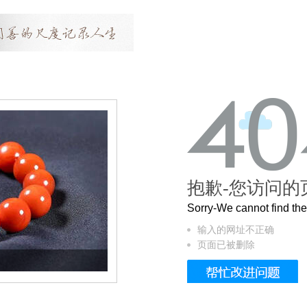
抱歉-您访问的
Sorry-We cannot find t
输入的网址不正确
页面已被删除
这个3.2米的长卷，还原了600岁的紫禁城