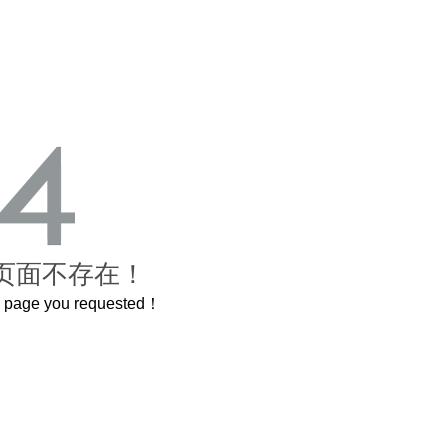
页面不存在！
he page you requested！
曲奇届的“爱马仕”把你的爱封在罐子里送给TA