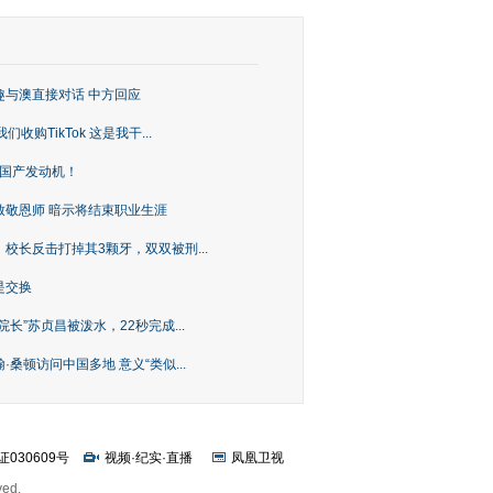
趣与澳直接对话 中方回应
购TikTok 这是我干...
上国产发动机！
致敬恩师 暗示将结束职业生涯
校长反击打掉其3颗牙，双双被刑...
是交换
长”苏贞昌被泼水，22秒完成...
桑顿访问中国多地 意义“类似...
证030609号
视频
·
纪实
·
直播
凤凰卫视
ved.