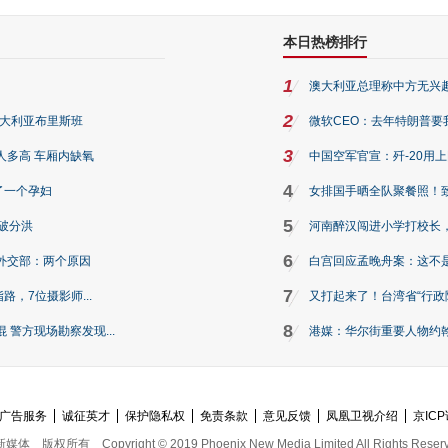
本日热榜排行
1
澳大利亚总理称中方无兴
2
澳大利亚布里斯班
微软CEO：去年特朗普要我们收
3
人多高 车厢内缺氧
中国空军官宣：歼-20用
4
了一个孕妇
女排国手晒全队聚餐照！
5
破分洪
河南醉汉闯进小学打校长，
6
外交部：两个原因
白宫回应孟晚舟案：这不
7
路，7位摄影师...
又打起来了！台湾省“行政院
8
警方现场勘察发现...
港媒：华尔街重要人物约翰·
广告服务
诚征英才
保护隐私权
免责条款
意见反馈
凤凰卫视介绍
京ICP
新媒体
版权所有
Copyright © 2019 Phoenix New Media Limited All Rights Reser