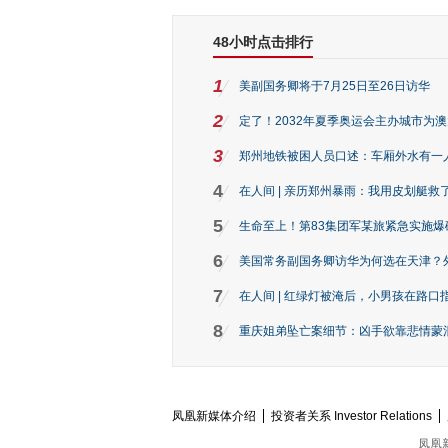
48小时点击排行
1
美副国务卿将于7月25日至26日访华
2
定了！2032年夏季奥运会主办城市为
3
郑州地铁被困人员口述：车厢外水有一
4
在人间 | 亲历郑州暴雨：我用皮划艇救
5
生命至上！第83集团军某旅紧急实施爆
6
美国常务副国务卿访华为何选在天津？
7
在人间 | 红绿灯被淹后，小男孩在路口指
8
重庆姐弟坠亡案细节：凶手欲靠悲情蒙混 
凤凰新媒体介绍
投资者关系 Investor Relations
凤凰