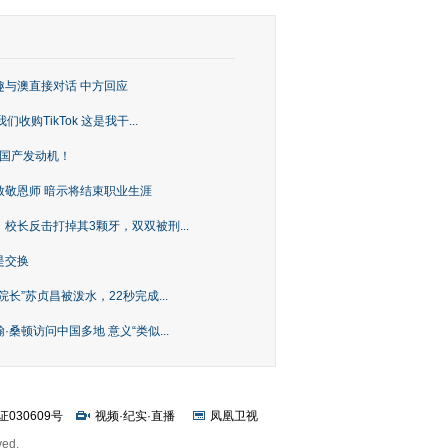
趣与澳直接对话 中方回应
购TikTok 这是我干...
上国产发动机！
致敬恩师 暗示将结束职业生涯
校长反击打掉其3颗牙，双双被刑...
是交换
长”苏贞昌被泼水，22秒完成...
桑顿访问中国多地 意义“类似...
证030609号
视频
·
纪实
·
直播
凤凰卫视
ved.