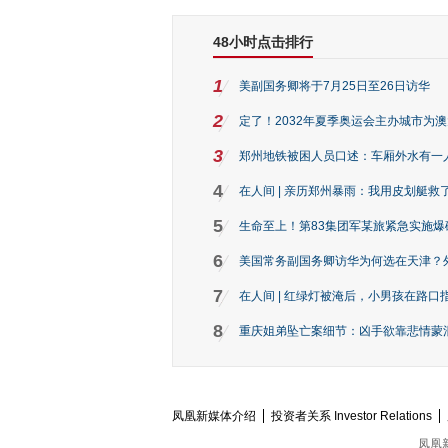
48小时点击排行
1
美副国务卿将于7月25日至26日访华
2
定了！2032年夏季奥运会主办城市为
3
郑州地铁被困人员口述：车厢外水有一
4
在人间 | 亲历郑州暴雨：我用皮划艇救
5
生命至上！第83集团军某旅紧急实施爆
6
美国常务副国务卿访华为何选在天津？
7
在人间 | 红绿灯被淹后，小男孩在路口指
8
重庆姐弟坠亡案细节：凶手欲靠悲情蒙混 
凤凰新媒体介绍
投资者关系 Investor Relations
凤凰