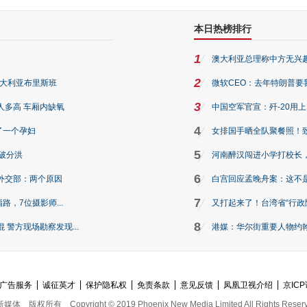
本日热榜排行
1
澳大利亚总理称中方无兴
2
澳大利亚布里斯班
微软CEO：去年特朗普要我们收
3
人多高 车厢内缺氧
中国空军官宣：歼-20用
4
了一个孕妇
女排国手晒全队聚餐照！
5
破分洪
河南醉汉闯进小学打校长，
6
外交部：两个原因
白宫回应孟晚舟案：这不
7
路，7位摄影师...
又打起来了！台湾省“行政院
8
警方现场勘察发现...
港媒：华尔街重要人物约翰·
广告服务
诚征英才
保护隐私权
免责条款
意见反馈
凤凰卫视介绍
京ICP
新媒体
版权所有
Copyright © 2019 Phoenix New Media Limited All Rights Reser