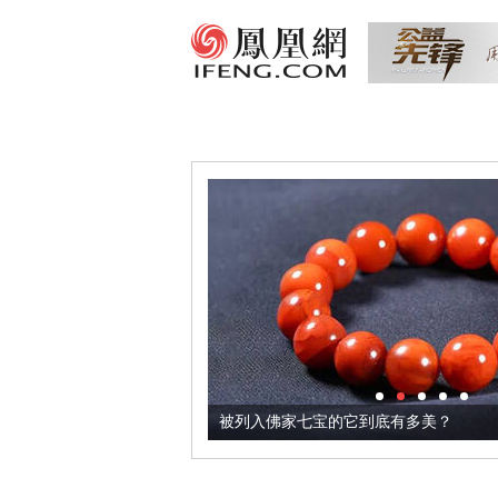
把它加到了牛轧糖里
被列入佛家七宝的它到底有多美？