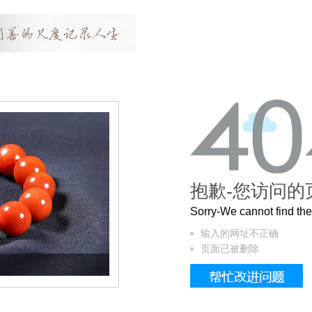
抱歉-您访问的
Sorry-We cannot find t
输入的网址不正确
页面已被删除
这个3.2米的长卷，还原了600岁的紫禁城