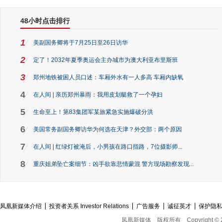
48小时点击排行
1
美副国务卿将于7月25日至26日访华
2
定了！2032年夏季奥运会主办城市为澳大利亚布里斯班
3
郑州地铁被困人员口述：车厢外水有一人多高 车厢内缺氧
4
在人间 | 亲历郑州暴雨：我用皮划艇救了一个孕妇
5
生命至上！第83集团军某旅紧急实施爆破分洪
6
美国常务副国务卿访华为何选在天津？外交部：两个原因
7
在人间 | 红绿灯被淹后，小男孩在路口指路，7位摄影师...
8
重庆姐弟坠亡案细节：凶手欲靠悲情蒙混 警方现场勘察发现...
凤凰新媒体介绍
投资者关系 Investor Relations
广告服务
诚征英才
保护隐
凤凰新媒体
版权所有
Copyright © 