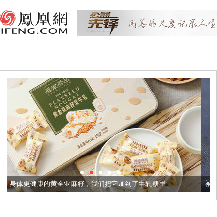
亚麻籽，我们把它加到了牛轧糖里
被列入佛家七宝的它到底