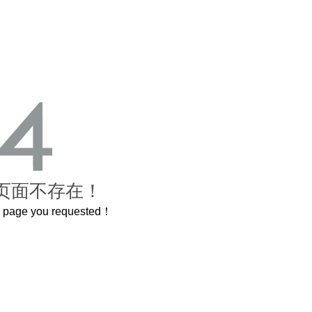
页面不存在！
he page you requested！
这个3.2米的长卷，还原了600岁的紫禁城