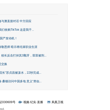
趣与澳直接对话 中方回应
购TikTok 这是我干...
上国产发动机！
致敬恩师 暗示将结束职业生涯
校长反击打掉其3颗牙，双双被刑...
是交换
长”苏贞昌被泼水，22秒完成...
桑顿访问中国多地 意义“类似...
证030609号
视频
·
纪实
·
直播
凤凰卫视
ved.