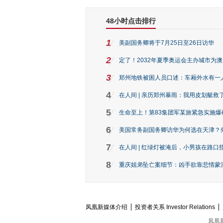
48小时点击排行
1
美副国务卿将于7月25日至26日访华
2
定了！2032年夏季奥运会主办城市为
3
郑州地铁被困人员口述：车厢外水有一
4
在人间 | 亲历郑州暴雨：我用皮划艇救
5
生命至上！第83集团军某旅紧急实施爆
6
美国常务副国务卿访华为何选在天津？
7
在人间 | 红绿灯被淹后，小男孩在路口指
8
重庆姐弟坠亡案细节：凶手欲靠悲情蒙混 
凤凰新媒体介绍
投资者关系 Investor Relations
凤凰