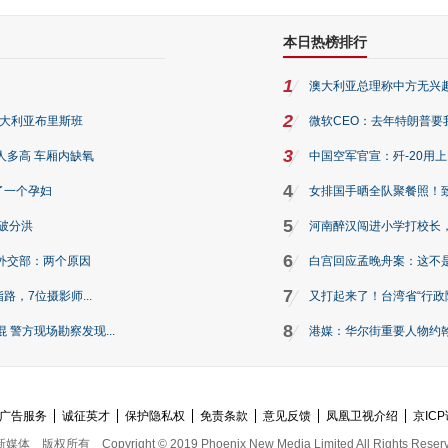
本日热榜排行
1
澳大利亚总理称中方无兴
2
澳大利亚布里斯班
微软CEO：去年特朗普要我们收
3
人多高 车厢内缺氧
中国空军官宣：歼-20用
4
了一个孕妇
女排国手晒全队聚餐照！
5
破分洪
河南醉汉闯进小学打校长，
6
外交部：两个原因
白宫回应孟晚舟案：这不
7
路，7位摄影师...
又打起来了！台湾省“行政院
8
警方现场勘察发现...
港媒：华尔街重要人物约翰·
广告服务
诚征英才
保护隐私权
免责条款
意见反馈
凤凰卫视介绍
京ICP
新媒体
版权所有
Copyright © 2019 Phoenix New Media Limited All Rights Reser