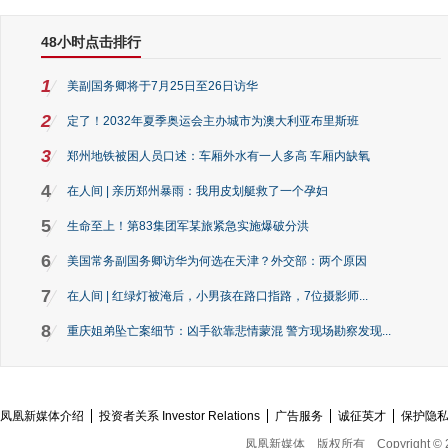
48小时点击排行
1
美副国务卿将于7月25日至26日访华
2
定了！2032年夏季奥运会主办城市为澳大利亚布里斯班
3
郑州地铁被困人员口述：车厢外水有一人多高 车厢内缺氧
4
在人间 | 亲历郑州暴雨：我用皮划艇救了一个孕妇
5
生命至上！第83集团军某旅紧急实施爆破分洪
6
美国常务副国务卿访华为何选在天津？外交部：两个原因
7
在人间 | 红绿灯被淹后，小男孩在路口指路，7位摄影师...
8
重庆姐弟坠亡案细节：凶手欲靠悲情蒙混 警方现场勘察发现...
凤凰新媒体介绍
投资者关系 Investor Relations
广告服务
诚征英才
保护隐
凤凰新媒体
版权所有
Copyright © 