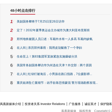
48小时点击排行
1
美副国务卿将于7月25日至26日访华
2
定了！2032年夏季奥运会主办城市为澳大利亚布里斯班
3
郑州地铁被困人员口述：车厢外水有一人多高 车厢内缺氧
4
在人间 | 亲历郑州暴雨：我用皮划艇救了一个孕妇
5
生命至上！第83集团军某旅紧急实施爆破分洪
6
美国常务副国务卿访华为何选在天津？外交部：两个原因
7
在人间 | 红绿灯被淹后，小男孩在路口指路，7位摄影师...
8
重庆姐弟坠亡案细节：凶手欲靠悲情蒙混 警方现场勘察发现...
凤凰新媒体介绍
投资者关系 Investor Relations
广告服务
诚征英才
保护隐
凤凰新媒体
版权所有
Copyright © 