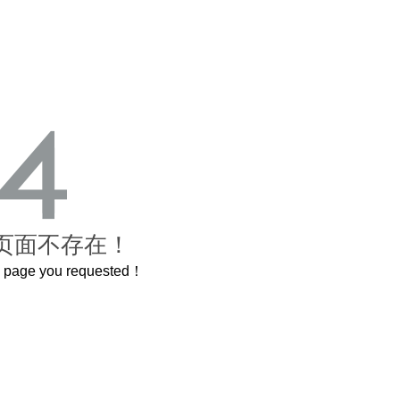
页面不存在！
he page you requested！
这个3.2米的长卷，还原了600岁的紫禁城