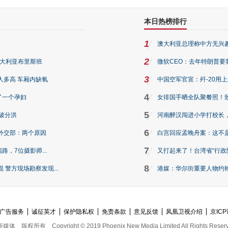
本日热榜排行
1
澳大利亚总理称中方无兴
2
澳大利亚布里斯班
微软CEO：去年特朗普要我们收
3
人多高 车厢内缺氧
中国空军官宣：歼-20用
4
了一个孕妇
女排国手晒全队聚餐照！
5
破分洪
河南醉汉闯进小学打校长，
6
外交部：两个原因
白宫回应孟晚舟案：这不
7
路，7位摄影师...
又打起来了！台湾省“行政院
8
警方现场勘察发现...
港媒：华尔街重要人物约翰·
广告服务
诚征英才
保护隐私权
免责条款
意见反馈
凤凰卫视介绍
京ICP
新媒体
版权所有
Copyright © 2019 Phoenix New Media Limited All Rights Reser