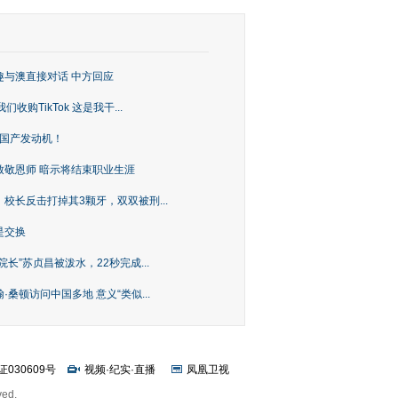
趣与澳直接对话 中方回应
购TikTok 这是我干...
上国产发动机！
致敬恩师 暗示将结束职业生涯
校长反击打掉其3颗牙，双双被刑...
是交换
长”苏贞昌被泼水，22秒完成...
桑顿访问中国多地 意义“类似...
证030609号
视频
·
纪实
·
直播
凤凰卫视
ved.