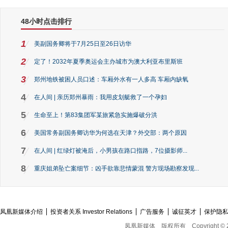
48小时点击排行
1
美副国务卿将于7月25日至26日访华
2
定了！2032年夏季奥运会主办城市为澳大利亚布里斯班
3
郑州地铁被困人员口述：车厢外水有一人多高 车厢内缺氧
4
在人间 | 亲历郑州暴雨：我用皮划艇救了一个孕妇
5
生命至上！第83集团军某旅紧急实施爆破分洪
6
美国常务副国务卿访华为何选在天津？外交部：两个原因
7
在人间 | 红绿灯被淹后，小男孩在路口指路，7位摄影师...
8
重庆姐弟坠亡案细节：凶手欲靠悲情蒙混 警方现场勘察发现...
凤凰新媒体介绍
投资者关系 Investor Relations
广告服务
诚征英才
保护隐
凤凰新媒体
版权所有
Copyright © 