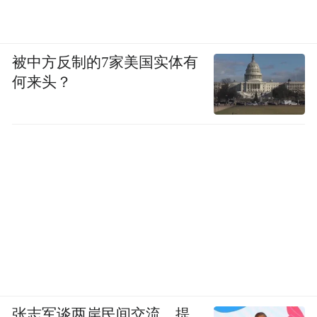
发现的，后来荷兰海军上将雅各布·罗格文航
行经过这里再次发现了这个岛，因为那天是
被中方反制的7家美国实体有
耶稣复活节，于是被命名为“复活节岛”。岛
何来头？
上的居民经历过大饥荒、疾病、内战、殖民
主义统治；人口不止一次出现大幅减少，留
下了与岛上人口各方面都不相称的文化遗
产。
张志军谈两岸民间交流，提