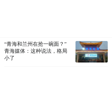
小岛之一
复活节岛是世界上最隔绝的有人居住的岛屿
之一，位于智利本土以西3600公里(约合2237
英里)，太平洋岛屿皮特凯恩以东2,075公里
“青海和兰州在抢一碗面？”
(约合1290)，由智利政府管辖，是世界遗
青海媒体：这种说法，格局
产，小岛的部分区域作为拉帕努伊岛国家公
小了
园被保护起来。复活节岛最早的居民是玻利
尼西亚人，也是地球上最早的有人居住区之
一，在其历史上，它很长时间还独享地球上
最隔绝的有人居住地的称号。
复活节岛最早是由英国航海家爱德华·戴维斯