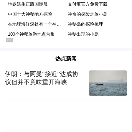
特征：从海里冒出来的小岛
1963年11月14日清晨，捕鱼船“伊斯莱孚尔二
世”号的船员在冰岛海岸发现了令其心惊胆颤
的一幕。在“伊斯莱孚尔二世”号的西南方，
黑暗的烟柱从水中腾空而起。船长担心这可
热点新闻
能是另一艘船发生火灾的迹象，于是指挥船
伊朗：与阿曼“接近”达成协
员向现场靠近。然而，到了“失火”现场后，
议但并不意味重开海峡
他们并没有发现任何船只，只看到不断向外
喷涌灰烬的剧烈爆炸。这显然是水下靠近水
面的地方发生了火山爆发。