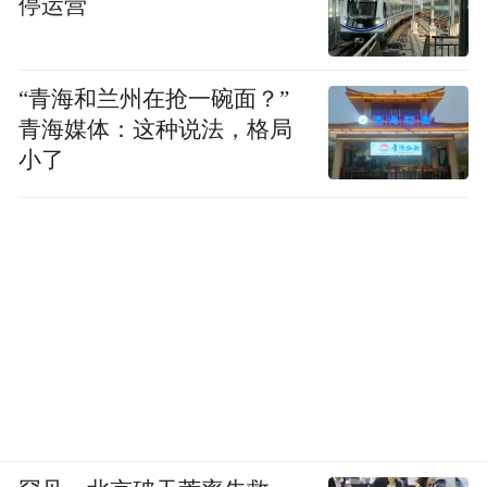
停运营
西兰德公国是坐落于英吉利海峡的一个小
岛，国土乃英国二战后废弃的海上堡垒——
“青海和兰州在抢一碗面？”
建在英国萨克福海岸附近10公里处一座名为
青海媒体：这种说法，格局
“怒涛之塔”的钢铁平台上，宣称周围12海里
小了
的水域都是其领海。1966年冬季，前英国皇
家陆军少校、富商罗伊·贝茨带着他的家人进
驻“怒涛之塔”，对这座废弃多年的人工岛进
行了大规模翻修改造。1967年，贝茨在“怒涛
之塔”上插上了自己的旗帜，宣布脱离英国政
府的管辖，成为独立的国家。
评论人士以及美德两国法庭的裁决都宣称，