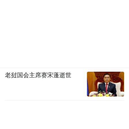
阿卡特兹岛(Alcatraz Island)是位于美国加州
旧金山湾区中心地带的一座小岛，亦称恶魔
岛，尼古拉斯·凯奇和肖恩·康纳利主演的好莱
坞影片《勇闯恶魔岛》就是在此地拍摄，因
而闻名于世。它最早是充当太平洋海岸的灯
塔，后来是军事堡垒、军事监狱、联邦监
狱，直至1963年成为美国一个娱乐休闲中
老挝国会主席赛宋蓬逝世
心。最早发现阿卡特兹岛的是一个名叫胡安·
德阿亚拉(Juan de Ayala)的欧洲人。
1775年，德阿亚拉在绘制旧金山湾区的地图
时发现了这个岛屿，取名为“La Isla de los