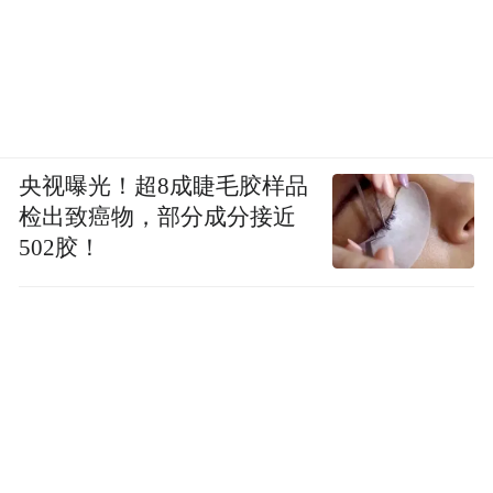
Alcatraces”，意思是“鹈鹕岛”。1848年加州发
现许多金矿，数千条船纷纷涌向旧金山湾
区，使得对一个导航灯塔的需要变得紧迫起
来。为解决这一问题，当局于1853夏在阿卡
特兹岛上建起了1号灯塔，为过往船只树立了
央视曝光！超8成睫毛胶样品
一盏“指明灯”。
检出致癌物，部分成分接近
502胶！
阿卡特兹岛处于旧金山湾区中央，被冰冷的
海水团团包围，海流不停拍打着海岸，鉴于
这种与世隔绝的自然特征，美国陆军不久即
发现阿卡特兹岛是一个关押囚犯的理想地
点。结果，阿卡特兹岛成为美国陆军第一个
关押刑期较长犯人的监狱，并因令犯人绝望