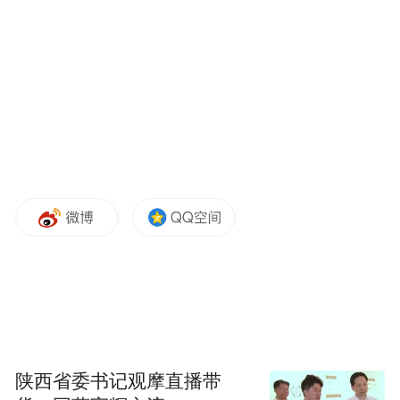
是有记录以来世界上最高的人口密度之一。
随着20世纪60年代日本国内石油代替煤炭，
日本政府开始在全国各地关闭煤矿，军舰岛
的煤矿当然也不能幸免。三菱公司在1974年
正式宣布关闭军舰岛上的煤矿，今天那里人
烟稀少，光秃秃一片，这就是该岛也被称为
鬼岛的原因。日本政府目前禁止前往军舰岛
的旅行。
陕西省委书记观摩直播带