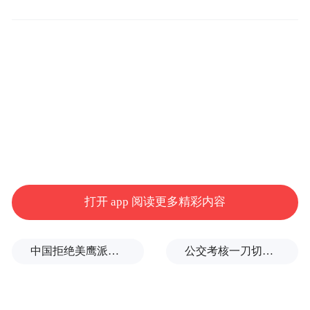
居住的岛屿之一，距离长崎约15公里。1887
年至1974年，这座岛上有个煤矿，曾有人在
此居住。军舰岛最显著的特征是遭废弃的混
凝土建筑和周围的海堤。军舰岛以日本工业
化时期岛上的煤矿及其开矿活动闻名。三菱
公司于1890年购买了军舰岛，开始对其进行
开发，目标是从海底挖煤。三菱公司1916建
设了日本第一个大型混凝土建筑——一排排
打开 app 阅读更多精彩内容
公寓，在为不断增多的工人提供安身之所的
同时，保护岛上设施免遭台风破坏。
中国拒绝美鹰派副防长访华？弦外之音被热议
公交考核一刀切司机不敢开空调：别把压力转嫁一线员工
1959年，军舰岛整个岛的人口密度达到每公
顷835人，居民区人口密度为每公顷1391人，