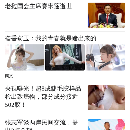
船员们尽管意识到潜在的危险，但在好奇心
老挝国会主席赛宋蓬逝世
的驱使下仍希望一探究竟，于是开船在附近
游弋。他们目睹的这一幕其实是当天早晨发
生的异常事件的一小部分：一座全新岛屿的
盗香窃玉：我的青春就是赌出来的
形成。实际上，这次火山喷发了持续了很
久，“伊斯莱孚尔二世”号船员看到的只是其
中的一部分。几天后，火山冲出水面，形成
了一座长500米、高45米的小岛。尽管北大西
爽文
洋猛烈的潮水不久即开始侵蚀这座小岛，但
央视曝光！超8成睫毛胶样品
它仍被取名为苏特西(Surtsey)，意即“苏尔特
检出致癌物，部分成分接近
尔的小岛”——苏尔特尔是挪威神话中的火焰
502胶！
巨人。
张志军谈两岸民间交流，提