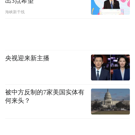
出3点希望
苏特西岛具有相当的韧劲，虽然海水不断的
侵袭，但苏特西岛面积增长的速度超过侵蚀
海峡新干线
它的海洋。与此同时，苏特西岛附近另外两
次火山喷发敲响了一座群岛形成的前奏，这
两次火山喷发持续的时间都不长。1964年4
月，最为狂暴的火山喷发结束，苏特西岛仍
央视迎来新主播
屹立于大海之中。
被中方反制的7家美国实体有
何来头？