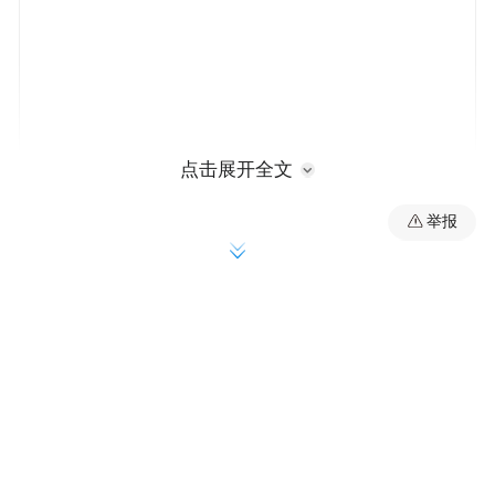
点击展开全文
1.军舰岛
举报
所属国家：日本
特征：有鬼岛或禁岛之称
军舰岛(Gunkanjima)是日本长崎县505个无人