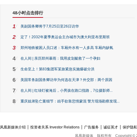
48小时点击排行
1
美副国务卿将于7月25日至26日访华
2
定了！2032年夏季奥运会主办城市为澳大利亚布里斯班
3
郑州地铁被困人员口述：车厢外水有一人多高 车厢内缺氧
4
在人间 | 亲历郑州暴雨：我用皮划艇救了一个孕妇
5
生命至上！第83集团军某旅紧急实施爆破分洪
6
美国常务副国务卿访华为何选在天津？外交部：两个原因
7
在人间 | 红绿灯被淹后，小男孩在路口指路，7位摄影师...
8
重庆姐弟坠亡案细节：凶手欲靠悲情蒙混 警方现场勘察发现...
凤凰新媒体介绍
投资者关系 Investor Relations
广告服务
诚征英才
保护隐
凤凰新媒体
版权所有
Copyright © 