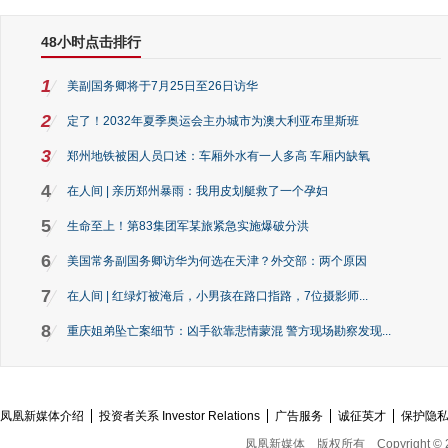
48小时点击排行
1
美副国务卿将于7月25日至26日访华
2
定了！2032年夏季奥运会主办城市为澳大利亚布里斯班
3
郑州地铁被困人员口述：车厢外水有一人多高 车厢内缺氧
4
在人间 | 亲历郑州暴雨：我用皮划艇救了一个孕妇
5
生命至上！第83集团军某旅紧急实施爆破分洪
6
美国常务副国务卿访华为何选在天津？外交部：两个原因
7
在人间 | 红绿灯被淹后，小男孩在路口指路，7位摄影师...
8
重庆姐弟坠亡案细节：凶手欲靠悲情蒙混 警方现场勘察发现...
凤凰新媒体介绍
投资者关系 Investor Relations
广告服务
诚征英才
保护隐
凤凰新媒体
版权所有
Copyright © 