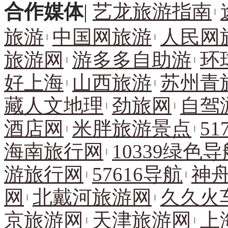
合作媒体
|
艺龙旅游指南
旅游
中国网旅游
人民网
旅游网
游多多自助游
环
好上海
山西旅游
苏州青
藏人文地理
劲旅网
自驾
酒店网
米胖旅游景点
51
海南旅行网
10339绿色导
游旅行网
57616导航
神
网
北戴河旅游网
久久火
京旅游网
天津旅游网
上