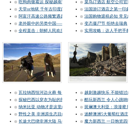
吃狗肉驱霉运 探秘越南“狗肉
菜鸟订酒店 航空公司官网
天堂or地狱 千年古印度的魔
法国游订酒店之第一印象 
阿富汗高速公路频繁遇袭堪称
法国购物退税必知 常见问
老外眼中的另类中国——张张震
变态僵尸节 拒绝去瑞典
全程直击：朝鲜人民欢庆建国
实用攻略：达人手把手教
瓦拉纳西恒河边火葬 每日25
越刺激越快乐 不能错过的
探秘巴西以穿衣为耻的部落
酷玩新西兰 令人心跳呐喊
纳米比亚 动物才是这里的主
斑斓澳大利亚：浪漫蜜月
野性之美 非洲原生态目的地
迷醉澳洲5大葡萄红酒庄 
长途大巴绕非洲大陆 马拉维
魔力新西兰 一日饱览四季