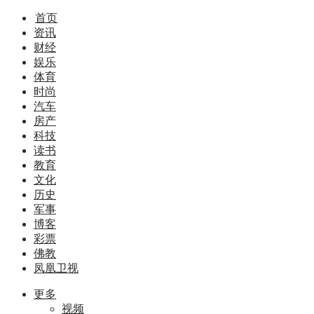
首页
资讯
财经
娱乐
体育
时尚
汽车
房产
科技
读书
教育
文化
历史
军事
博客
彩票
佛教
凤凰卫视
更多
视频