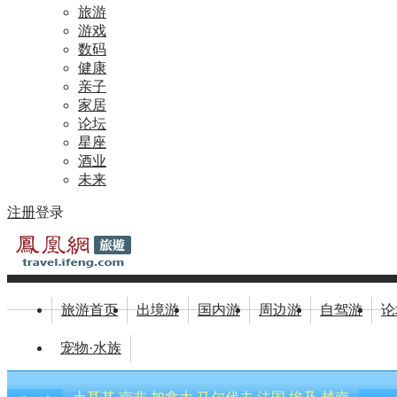
旅游
游戏
数码
健康
亲子
家居
论坛
星座
酒业
未来
注册
登录
旅游首页
出境游
国内游
周边游
自驾游
论
宠物·水族