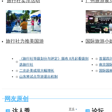
旅行社卖淫活动
广州旅游展
旅行社力推美国游
国际旅游小
《旅行社等级划分与评定》颁布 8月起看级别
首届四
选旅行社
南京国
二次赴美或现大幅增长
国际园
山东将试点导游退出机制
网友原创
更多
达人秀
论坛