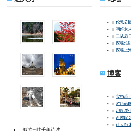
伦敦公园
朝鲜女
二战后
探秘难
探秘上
冬日的奇葩
台湾春季去哪
博客
独立纪念碑
最大东正教堂
实拍悉
游历韩
印度浮
解读大卫雕塑
摩托车大军
西域叹
让人痴
船游三峡千年诗城