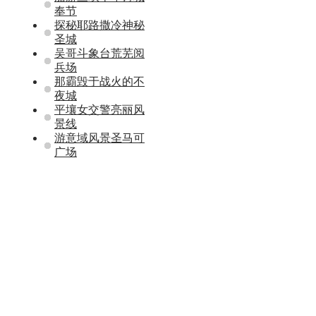
奉节
探秘耶路撒冷神秘
圣城
吴哥斗象台荒芜阅
兵场
那霸毁于战火的不
夜城
平壤女交警亮丽风
景线
游意域风景圣马可
广场