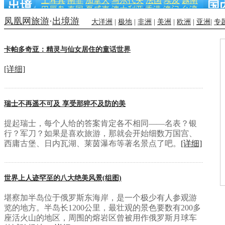
土耳其
南非
加拿大
马尔代夫
法国
埃及
越南
出境
国
巴厘岛
泰国
夏威夷
澳大利亚
|
香港
澳门
台湾
游
凤凰网旅游
·
出境游
大洋洲
|
极地
|
非洲
|
美洲
|
欧洲
|
亚洲
|
专
北京
上海
周边
卡帕多奇亚：精灵与仙女居住的童话世界
广州
成都
游
[详细]
瑞士不再遥不可及 享受那猝不及防的美
提起瑞士，每个人给的答案肯定各不相同——名表？银
行？军刀？如果是喜欢旅游，那就会开始细数万国宫、
西庸古堡、日内瓦湖、莱茵瀑布等著名景点了吧。
[详细]
世界上人迹罕至的八大绝美风景(组图)
堪察加半岛位于俄罗斯东海岸，是一个极少有人参观游
览的地方。半岛长1200公里，最壮观的景色要数有200多
座活火山的地区，周围的熔岩区曾被用作俄罗斯月球车