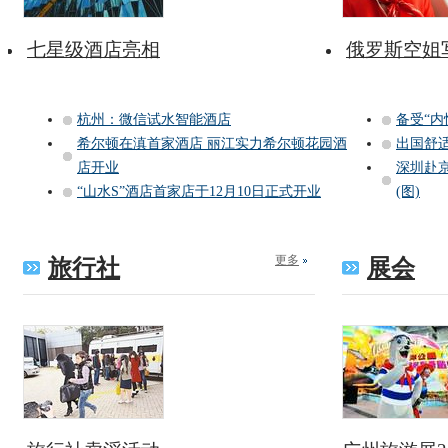
七星级酒店亮相
俄罗斯空姐
杭州：微信试水智能酒店
备受“内
希尔顿在滇首家酒店 丽江实力希尔顿花园酒
出国舒
店开业
深圳赴京
“山水S”酒店首家店于12月10日正式开业
(图)
更多
旅行社
展会