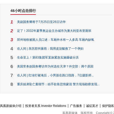
48小时点击排行
1
美副国务卿将于7月25日至26日访华
2
定了！2032年夏季奥运会主办城市为澳大利亚布里斯班
3
郑州地铁被困人员口述：车厢外水有一人多高 车厢内缺氧
4
在人间 | 亲历郑州暴雨：我用皮划艇救了一个孕妇
5
生命至上！第83集团军某旅紧急实施爆破分洪
6
美国常务副国务卿访华为何选在天津？外交部：两个原因
7
在人间 | 红绿灯被淹后，小男孩在路口指路，7位摄影师...
8
重庆姐弟坠亡案细节：凶手欲靠悲情蒙混 警方现场勘察发现...
凤凰新媒体介绍
投资者关系 Investor Relations
广告服务
诚征英才
保护隐
凤凰新媒体
版权所有
Copyright © 