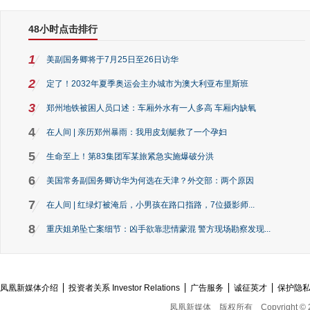
48小时点击排行
1
美副国务卿将于7月25日至26日访华
2
定了！2032年夏季奥运会主办城市为澳大利亚布里斯班
3
郑州地铁被困人员口述：车厢外水有一人多高 车厢内缺氧
4
在人间 | 亲历郑州暴雨：我用皮划艇救了一个孕妇
5
生命至上！第83集团军某旅紧急实施爆破分洪
6
美国常务副国务卿访华为何选在天津？外交部：两个原因
7
在人间 | 红绿灯被淹后，小男孩在路口指路，7位摄影师...
8
重庆姐弟坠亡案细节：凶手欲靠悲情蒙混 警方现场勘察发现...
凤凰新媒体介绍
投资者关系 Investor Relations
广告服务
诚征英才
保护隐
凤凰新媒体
版权所有
Copyright © 