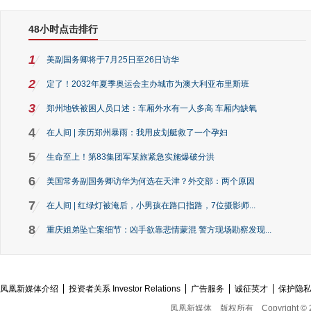
48小时点击排行
1
美副国务卿将于7月25日至26日访华
2
定了！2032年夏季奥运会主办城市为澳大利亚布里斯班
3
郑州地铁被困人员口述：车厢外水有一人多高 车厢内缺氧
4
在人间 | 亲历郑州暴雨：我用皮划艇救了一个孕妇
5
生命至上！第83集团军某旅紧急实施爆破分洪
6
美国常务副国务卿访华为何选在天津？外交部：两个原因
7
在人间 | 红绿灯被淹后，小男孩在路口指路，7位摄影师...
8
重庆姐弟坠亡案细节：凶手欲靠悲情蒙混 警方现场勘察发现...
凤凰新媒体介绍
投资者关系 Investor Relations
广告服务
诚征英才
保护隐
凤凰新媒体
版权所有
Copyright © 