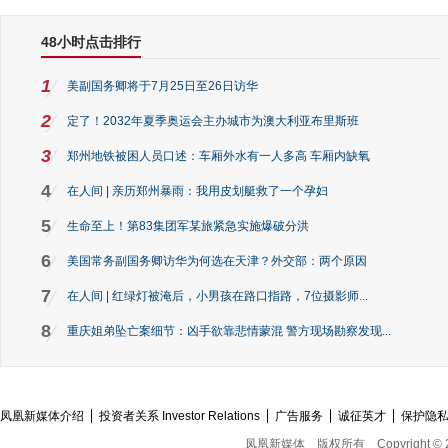
48小时点击排行
1
美副国务卿将于7月25日至26日访华
2
定了！2032年夏季奥运会主办城市为澳大利亚布里斯班
3
郑州地铁被困人员口述：车厢外水有一人多高 车厢内缺氧
4
在人间 | 亲历郑州暴雨：我用皮划艇救了一个孕妇
5
生命至上！第83集团军某旅紧急实施爆破分洪
6
美国常务副国务卿访华为何选在天津？外交部：两个原因
7
在人间 | 红绿灯被淹后，小男孩在路口指路，7位摄影师...
8
重庆姐弟坠亡案细节：凶手欲靠悲情蒙混 警方现场勘察发现...
凤凰新媒体介绍
投资者关系 Investor Relations
广告服务
诚征英才
保护隐
凤凰新媒体
版权所有
Copyright © 