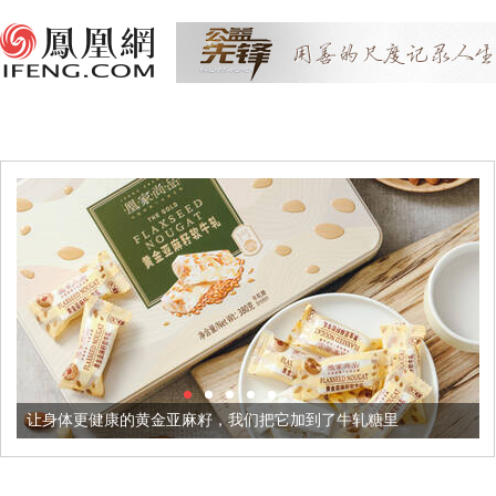
的黄金亚麻籽，我们把它加到了牛轧糖里
被列入佛家七宝的