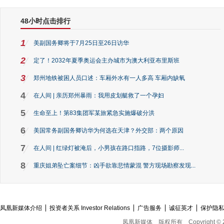
48小时点击排行
1
美副国务卿将于7月25日至26日访华
2
定了！2032年夏季奥运会主办城市为澳大利亚布里斯班
3
郑州地铁被困人员口述：车厢外水有一人多高 车厢内缺氧
4
在人间 | 亲历郑州暴雨：我用皮划艇救了一个孕妇
5
生命至上！第83集团军某旅紧急实施爆破分洪
6
美国常务副国务卿访华为何选在天津？外交部：两个原因
7
在人间 | 红绿灯被淹后，小男孩在路口指路，7位摄影师...
8
重庆姐弟坠亡案细节：凶手欲靠悲情蒙混 警方现场勘察发现...
凤凰新媒体介绍
投资者关系 Investor Relations
广告服务
诚征英才
保护隐
凤凰新媒体
版权所有
Copyright © 