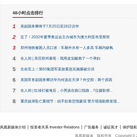
48小时点击排行
1
美副国务卿将于7月25日至26日访华
2
定了！2032年夏季奥运会主办城市为澳大利亚布里斯班
3
郑州地铁被困人员口述：车厢外水有一人多高 车厢内缺氧
4
在人间 | 亲历郑州暴雨：我用皮划艇救了一个孕妇
5
生命至上！第83集团军某旅紧急实施爆破分洪
6
美国常务副国务卿访华为何选在天津？外交部：两个原因
7
在人间 | 红绿灯被淹后，小男孩在路口指路，7位摄影师...
8
重庆姐弟坠亡案细节：凶手欲靠悲情蒙混 警方现场勘察发现...
凤凰新媒体介绍
投资者关系 Investor Relations
广告服务
诚征英才
保护隐
凤凰新媒体
版权所有
Copyright © 