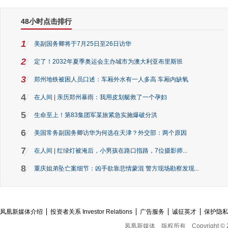
48小时点击排行
1
美副国务卿将于7月25日至26日访华
2
定了！2032年夏季奥运会主办城市为澳大利亚布里斯班
3
郑州地铁被困人员口述：车厢外水有一人多高 车厢内缺氧
4
在人间 | 亲历郑州暴雨：我用皮划艇救了一个孕妇
5
生命至上！第83集团军某旅紧急实施爆破分洪
6
美国常务副国务卿访华为何选在天津？外交部：两个原因
7
在人间 | 红绿灯被淹后，小男孩在路口指路，7位摄影师...
8
重庆姐弟坠亡案细节：凶手欲靠悲情蒙混 警方现场勘察发现...
凤凰新媒体介绍
投资者关系 Investor Relations
广告服务
诚征英才
保护隐
凤凰新媒体
版权所有
Copyright © 