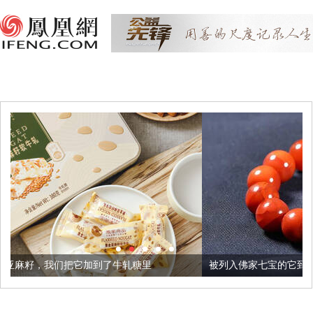
它加到了牛轧糖里
被列入佛家七宝的它到底有多美？