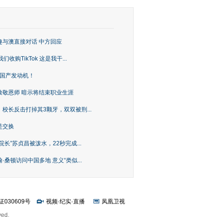
趣与澳直接对话 中方回应
购TikTok 这是我干...
上国产发动机！
致敬恩师 暗示将结束职业生涯
校长反击打掉其3颗牙，双双被刑...
是交换
长”苏贞昌被泼水，22秒完成...
桑顿访问中国多地 意义“类似...
证030609号
视频
·
纪实
·
直播
凤凰卫视
ved.