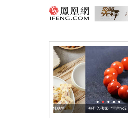
把它加到了牛轧糖里
被列入佛家七宝的它到底有多美？