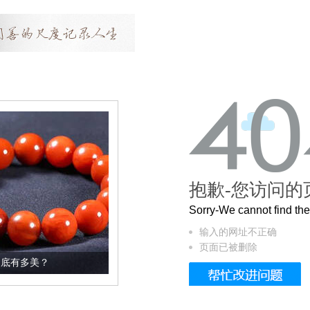
抱歉-您访问的
Sorry-We cannot find t
输入的网址不正确
页面已被删除
这个3.2米的长卷，还原了600岁的紫禁城