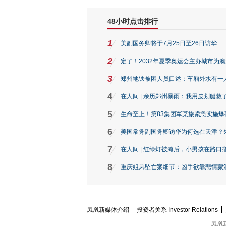
48小时点击排行
1
美副国务卿将于7月25日至26日访华
2
定了！2032年夏季奥运会主办城市为
3
郑州地铁被困人员口述：车厢外水有一
4
在人间 | 亲历郑州暴雨：我用皮划艇救
5
生命至上！第83集团军某旅紧急实施爆
6
美国常务副国务卿访华为何选在天津？
7
在人间 | 红绿灯被淹后，小男孩在路口指
8
重庆姐弟坠亡案细节：凶手欲靠悲情蒙混 
凤凰新媒体介绍
投资者关系 Investor Relations
凤凰