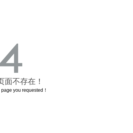
页面不存在！
he page you requested！
曲奇届的“爱马仕”把你的爱封在罐子里送给TA