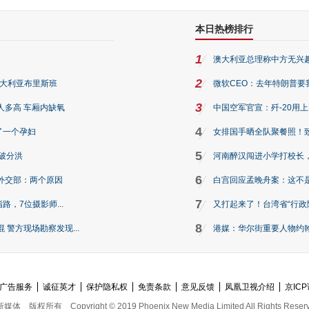
本日热榜排行
1
澳大利亚总理称中方无兴
2
澳大利亚布里斯班
微软CEO：去年特朗普要我们收
3
人多高 车厢内缺氧
中国空军官宣：歼-20用
4
了一个孕妇
女排国手晒全队聚餐照！
5
破分洪
河南醉汉闯进小学打校长，
6
外交部：两个原因
白宫回应孟晚舟案：这不
7
路，7位摄影师...
又打起来了！台湾省“行政院
8
警方现场勘察发现...
港媒：华尔街重要人物约翰·
广告服务
诚征英才
保护隐私权
免责条款
意见反馈
凤凰卫视介绍
京ICP
新媒体
版权所有
Copyright © 2019 Phoenix New Media Limited All Rights Reser