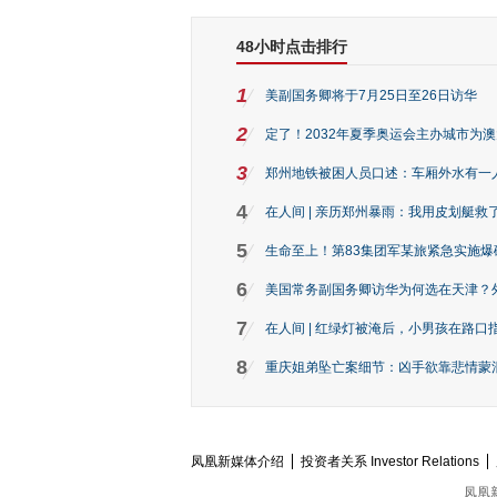
48小时点击排行
1
美副国务卿将于7月25日至26日访华
2
定了！2032年夏季奥运会主办城市为
3
郑州地铁被困人员口述：车厢外水有一
4
在人间 | 亲历郑州暴雨：我用皮划艇救
5
生命至上！第83集团军某旅紧急实施爆
6
美国常务副国务卿访华为何选在天津？
7
在人间 | 红绿灯被淹后，小男孩在路口指
8
重庆姐弟坠亡案细节：凶手欲靠悲情蒙混 
凤凰新媒体介绍
投资者关系 Investor Relations
凤凰