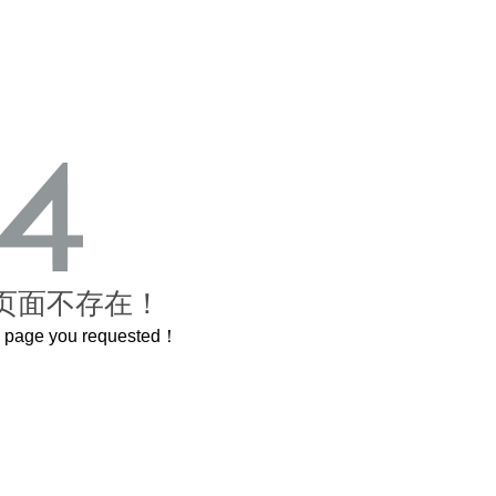
页面不存在！
he page you requested！
曲奇届的“爱马仕”把你的爱封在罐子里送给TA