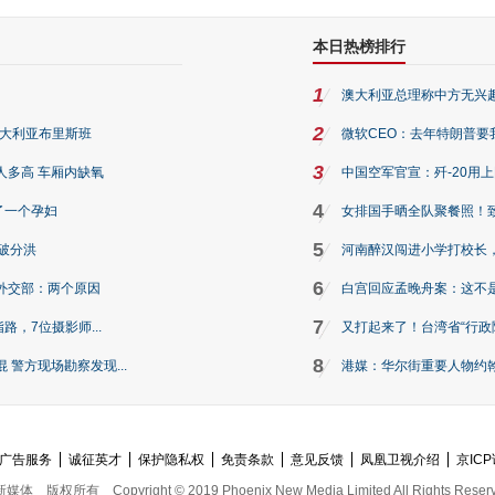
本日热榜排行
1
澳大利亚总理称中方无兴
2
澳大利亚布里斯班
微软CEO：去年特朗普要我们收
3
人多高 车厢内缺氧
中国空军官宣：歼-20用
4
了一个孕妇
女排国手晒全队聚餐照！
5
破分洪
河南醉汉闯进小学打校长，
6
外交部：两个原因
白宫回应孟晚舟案：这不
7
路，7位摄影师...
又打起来了！台湾省“行政院
8
警方现场勘察发现...
港媒：华尔街重要人物约翰·
广告服务
诚征英才
保护隐私权
免责条款
意见反馈
凤凰卫视介绍
京ICP
新媒体
版权所有
Copyright © 2019 Phoenix New Media Limited All Rights Reser