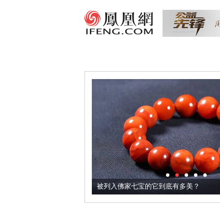
把它加到了牛轧糖里
被列入佛家七宝的它到底有多美？