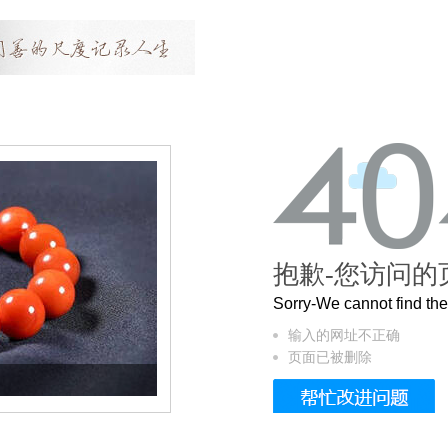
抱歉-您访问的
Sorry-We cannot find t
输入的网址不正确
页面已被删除
这个3.2米的长卷，还原了600岁的紫禁城