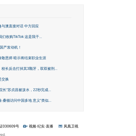
趣与澳直接对话 中方回应
购TikTok 这是我干...
上国产发动机！
致敬恩师 暗示将结束职业生涯
校长反击打掉其3颗牙，双双被刑...
是交换
长”苏贞昌被泼水，22秒完成...
桑顿访问中国多地 意义“类似...
证030609号
视频
·
纪实
·
直播
凤凰卫视
ved.