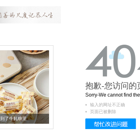
抱歉-您访问的
Sorry-We cannot find t
输入的网址不正确
页面已被删除
牛轧糖里
被列入佛家七宝的它到底有多美？