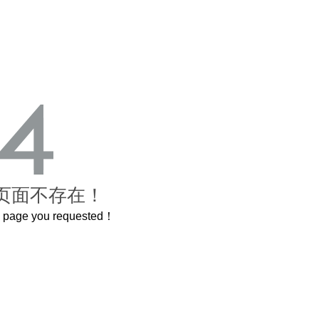
页面不存在！
he page you requested！
这个3.2米的长卷，还原了600岁的紫禁城