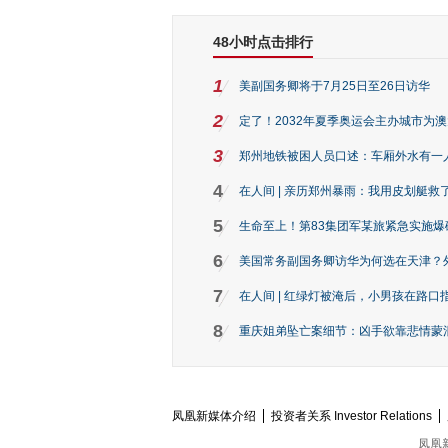
48小时点击排行
1
美副国务卿将于7月25日至26日访华
2
定了！2032年夏季奥运会主办城市为
3
郑州地铁被困人员口述：车厢外水有一
4
在人间 | 亲历郑州暴雨：我用皮划艇救
5
生命至上！第83集团军某旅紧急实施爆
6
美国常务副国务卿访华为何选在天津？
7
在人间 | 红绿灯被淹后，小男孩在路口指
8
重庆姐弟坠亡案细节：凶手欲靠悲情蒙混 
凤凰新媒体介绍
投资者关系 Investor Relations
凤凰