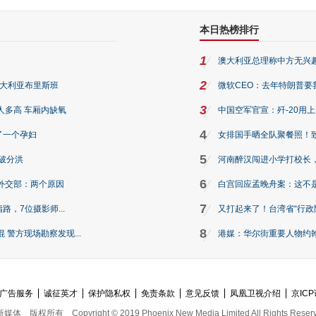
本日热榜排行
1
澳大利亚总理称中方无兴
2
澳大利亚布里斯班
微软CEO：去年特朗普要我们收
3
人多高 车厢内缺氧
中国空军官宣：歼-20用
4
了一个孕妇
女排国手晒全队聚餐照！
5
破分洪
河南醉汉闯进小学打校长，
6
外交部：两个原因
白宫回应孟晚舟案：这不
7
路，7位摄影师...
又打起来了！台湾省“行政院
8
警方现场勘察发现...
港媒：华尔街重要人物约翰·
广告服务
诚征英才
保护隐私权
免责条款
意见反馈
凤凰卫视介绍
京ICP
新媒体
版权所有
Copyright © 2019 Phoenix New Media Limited All Rights Reser