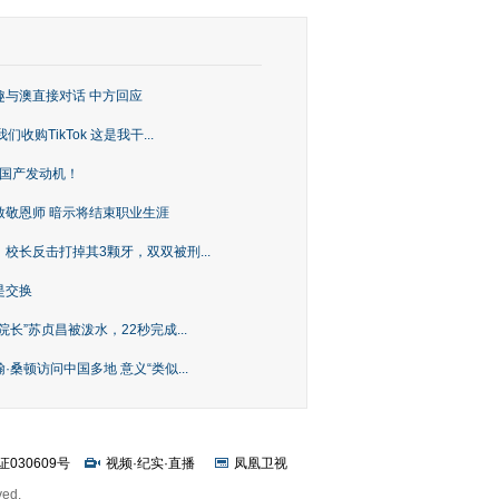
趣与澳直接对话 中方回应
购TikTok 这是我干...
上国产发动机！
致敬恩师 暗示将结束职业生涯
校长反击打掉其3颗牙，双双被刑...
是交换
长”苏贞昌被泼水，22秒完成...
桑顿访问中国多地 意义“类似...
证030609号
视频
·
纪实
·
直播
凤凰卫视
ved.