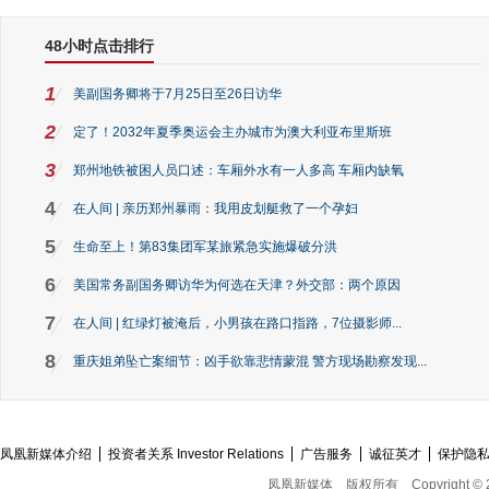
48小时点击排行
1
美副国务卿将于7月25日至26日访华
2
定了！2032年夏季奥运会主办城市为澳大利亚布里斯班
3
郑州地铁被困人员口述：车厢外水有一人多高 车厢内缺氧
4
在人间 | 亲历郑州暴雨：我用皮划艇救了一个孕妇
5
生命至上！第83集团军某旅紧急实施爆破分洪
6
美国常务副国务卿访华为何选在天津？外交部：两个原因
7
在人间 | 红绿灯被淹后，小男孩在路口指路，7位摄影师...
8
重庆姐弟坠亡案细节：凶手欲靠悲情蒙混 警方现场勘察发现...
凤凰新媒体介绍
投资者关系 Investor Relations
广告服务
诚征英才
保护隐
凤凰新媒体
版权所有
Copyright © 