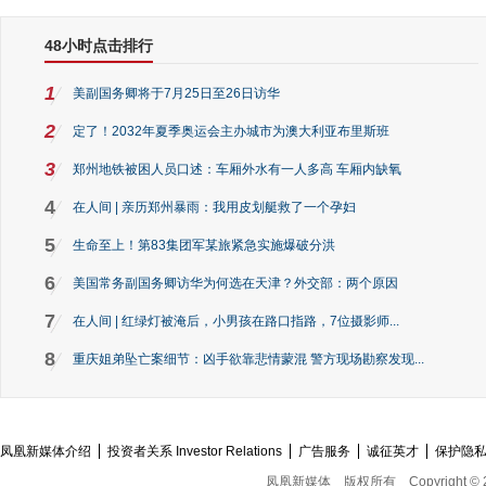
48小时点击排行
1
美副国务卿将于7月25日至26日访华
2
定了！2032年夏季奥运会主办城市为澳大利亚布里斯班
3
郑州地铁被困人员口述：车厢外水有一人多高 车厢内缺氧
4
在人间 | 亲历郑州暴雨：我用皮划艇救了一个孕妇
5
生命至上！第83集团军某旅紧急实施爆破分洪
6
美国常务副国务卿访华为何选在天津？外交部：两个原因
7
在人间 | 红绿灯被淹后，小男孩在路口指路，7位摄影师...
8
重庆姐弟坠亡案细节：凶手欲靠悲情蒙混 警方现场勘察发现...
凤凰新媒体介绍
投资者关系 Investor Relations
广告服务
诚征英才
保护隐
凤凰新媒体
版权所有
Copyright © 