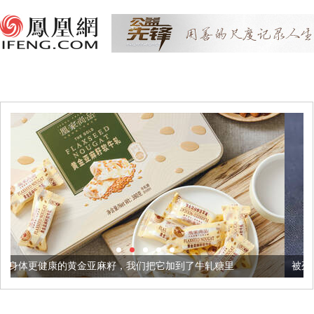
金亚麻籽，我们把它加到了牛轧糖里
被列入佛家七宝的它到