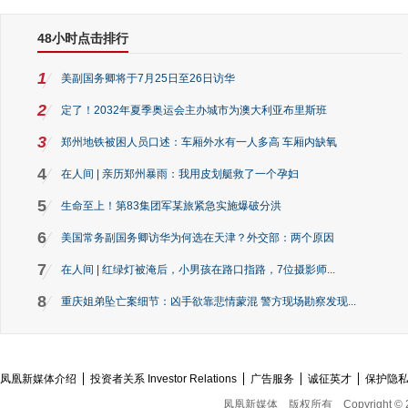
48小时点击排行
1
美副国务卿将于7月25日至26日访华
2
定了！2032年夏季奥运会主办城市为澳大利亚布里斯班
3
郑州地铁被困人员口述：车厢外水有一人多高 车厢内缺氧
4
在人间 | 亲历郑州暴雨：我用皮划艇救了一个孕妇
5
生命至上！第83集团军某旅紧急实施爆破分洪
6
美国常务副国务卿访华为何选在天津？外交部：两个原因
7
在人间 | 红绿灯被淹后，小男孩在路口指路，7位摄影师...
8
重庆姐弟坠亡案细节：凶手欲靠悲情蒙混 警方现场勘察发现...
凤凰新媒体介绍
投资者关系 Investor Relations
广告服务
诚征英才
保护隐
凤凰新媒体
版权所有
Copyright © 