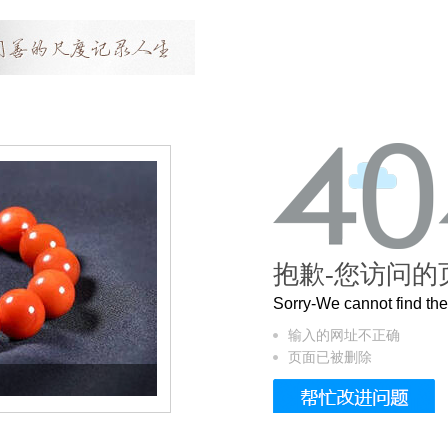
抱歉-您访问的
Sorry-We cannot find t
输入的网址不正确
页面已被删除
这个3.2米的长卷，还原了600岁的紫禁城