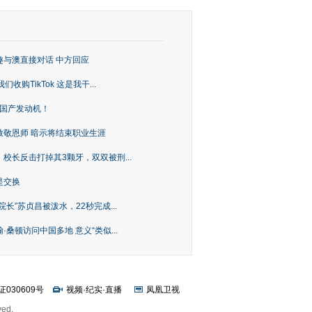
趣与澳直接对话 中方回应
购TikTok 这是我干...
上国产发动机！
致敬恩师 暗示将结束职业生涯
校长反击打掉其3颗牙，双双被刑...
是交换
长”苏贞昌被泼水，22秒完成...
桑顿访问中国多地 意义“类似...
证030609号
视频
·
纪实
·
直播
凤凰卫视
ved.