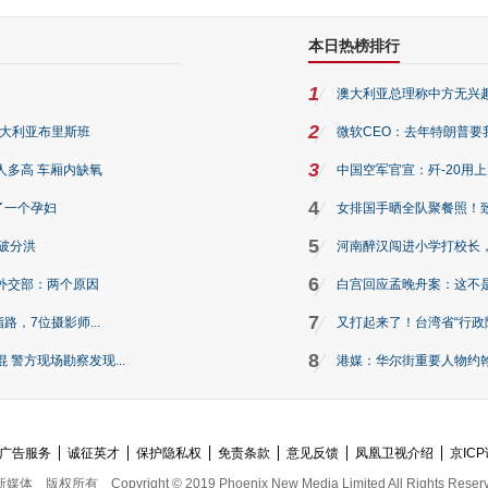
本日热榜排行
1
澳大利亚总理称中方无兴
2
澳大利亚布里斯班
微软CEO：去年特朗普要我们收
3
人多高 车厢内缺氧
中国空军官宣：歼-20用
4
了一个孕妇
女排国手晒全队聚餐照！
5
破分洪
河南醉汉闯进小学打校长，
6
外交部：两个原因
白宫回应孟晚舟案：这不
7
路，7位摄影师...
又打起来了！台湾省“行政院
8
警方现场勘察发现...
港媒：华尔街重要人物约翰·
广告服务
诚征英才
保护隐私权
免责条款
意见反馈
凤凰卫视介绍
京ICP
新媒体
版权所有
Copyright © 2019 Phoenix New Media Limited All Rights Reser