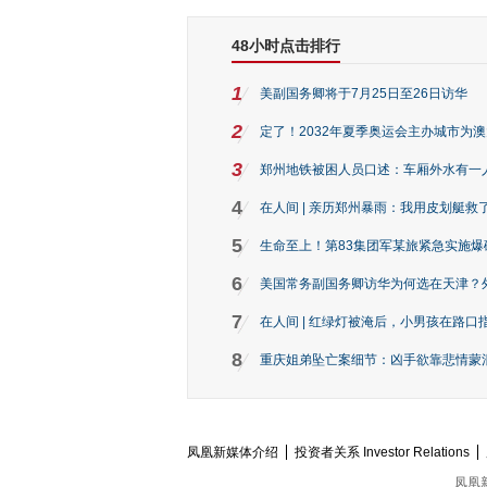
48小时点击排行
1
美副国务卿将于7月25日至26日访华
2
定了！2032年夏季奥运会主办城市为
3
郑州地铁被困人员口述：车厢外水有一
4
在人间 | 亲历郑州暴雨：我用皮划艇救
5
生命至上！第83集团军某旅紧急实施爆
6
美国常务副国务卿访华为何选在天津？
7
在人间 | 红绿灯被淹后，小男孩在路口指
8
重庆姐弟坠亡案细节：凶手欲靠悲情蒙混 
凤凰新媒体介绍
投资者关系 Investor Relations
凤凰