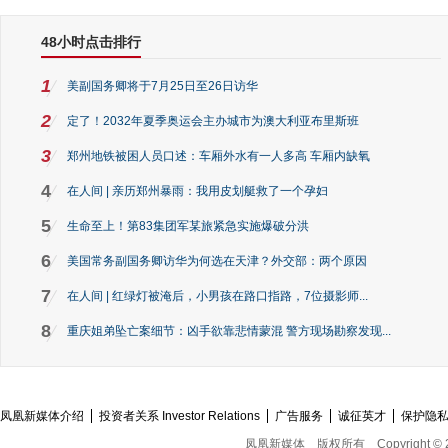
48小时点击排行
1
美副国务卿将于7月25日至26日访华
2
定了！2032年夏季奥运会主办城市为澳大利亚布里斯班
3
郑州地铁被困人员口述：车厢外水有一人多高 车厢内缺氧
4
在人间 | 亲历郑州暴雨：我用皮划艇救了一个孕妇
5
生命至上！第83集团军某旅紧急实施爆破分洪
6
美国常务副国务卿访华为何选在天津？外交部：两个原因
7
在人间 | 红绿灯被淹后，小男孩在路口指路，7位摄影师...
8
重庆姐弟坠亡案细节：凶手欲靠悲情蒙混 警方现场勘察发现...
凤凰新媒体介绍
投资者关系 Investor Relations
广告服务
诚征英才
保护隐
凤凰新媒体
版权所有
Copyright © 