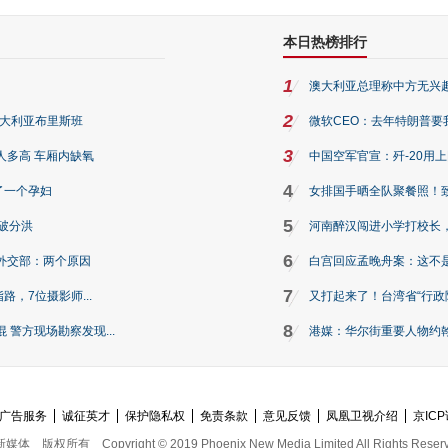
本日热榜排行
1
澳大利亚总理称中方无兴
2
澳大利亚布里斯班
微软CEO：去年特朗普要我们收
3
人多高 车厢内缺氧
中国空军官宣：歼-20用
4
了一个孕妇
女排国手晒全队聚餐照！
5
破分洪
河南醉汉闯进小学打校长，
6
外交部：两个原因
白宫回应孟晚舟案：这不
7
路，7位摄影师...
又打起来了！台湾省“行政院
8
警方现场勘察发现...
港媒：华尔街重要人物约翰·
广告服务
诚征英才
保护隐私权
免责条款
意见反馈
凤凰卫视介绍
京ICP
新媒体
版权所有
Copyright © 2019 Phoenix New Media Limited All Rights Reser