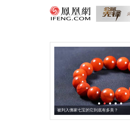
把它加到了牛轧糖里
被列入佛家七宝的它到底有多美？