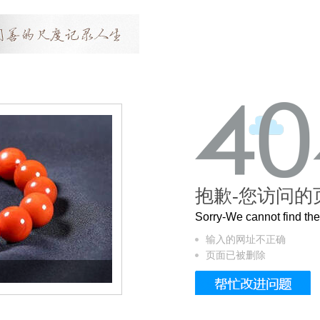
抱歉-您访问的
Sorry-We cannot find t
输入的网址不正确
页面已被删除
这个3.2米的长卷，还原了600岁的紫禁城