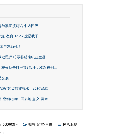
趣与澳直接对话 中方回应
购TikTok 这是我干...
上国产发动机！
致敬恩师 暗示将结束职业生涯
校长反击打掉其3颗牙，双双被刑...
是交换
长”苏贞昌被泼水，22秒完成...
桑顿访问中国多地 意义“类似...
证030609号
视频
·
纪实
·
直播
凤凰卫视
ved.