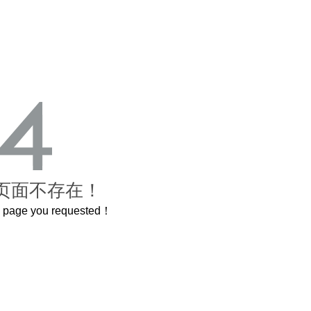
页面不存在！
he page you requested！
曲奇届的“爱马仕”把你的爱封在罐子里送给TA