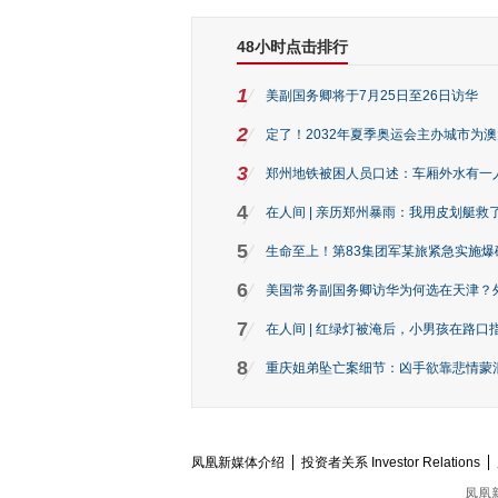
48小时点击排行
1
美副国务卿将于7月25日至26日访华
2
定了！2032年夏季奥运会主办城市为
3
郑州地铁被困人员口述：车厢外水有一
4
在人间 | 亲历郑州暴雨：我用皮划艇救
5
生命至上！第83集团军某旅紧急实施爆
6
美国常务副国务卿访华为何选在天津？
7
在人间 | 红绿灯被淹后，小男孩在路口指
8
重庆姐弟坠亡案细节：凶手欲靠悲情蒙混 
凤凰新媒体介绍
投资者关系 Investor Relations
凤凰