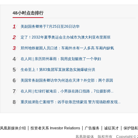
48小时点击排行
1
美副国务卿将于7月25日至26日访华
2
定了！2032年夏季奥运会主办城市为澳大利亚布里斯班
3
郑州地铁被困人员口述：车厢外水有一人多高 车厢内缺氧
4
在人间 | 亲历郑州暴雨：我用皮划艇救了一个孕妇
5
生命至上！第83集团军某旅紧急实施爆破分洪
6
美国常务副国务卿访华为何选在天津？外交部：两个原因
7
在人间 | 红绿灯被淹后，小男孩在路口指路，7位摄影师...
8
重庆姐弟坠亡案细节：凶手欲靠悲情蒙混 警方现场勘察发现...
凤凰新媒体介绍
投资者关系 Investor Relations
广告服务
诚征英才
保护隐
凤凰新媒体
版权所有
Copyright © 