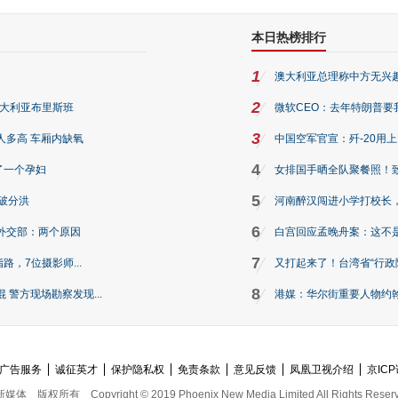
本日热榜排行
1
澳大利亚总理称中方无兴
2
澳大利亚布里斯班
微软CEO：去年特朗普要我们收
3
人多高 车厢内缺氧
中国空军官宣：歼-20用
4
了一个孕妇
女排国手晒全队聚餐照！
5
破分洪
河南醉汉闯进小学打校长，
6
外交部：两个原因
白宫回应孟晚舟案：这不
7
路，7位摄影师...
又打起来了！台湾省“行政院
8
警方现场勘察发现...
港媒：华尔街重要人物约翰·
广告服务
诚征英才
保护隐私权
免责条款
意见反馈
凤凰卫视介绍
京ICP
新媒体
版权所有
Copyright © 2019 Phoenix New Media Limited All Rights Reser