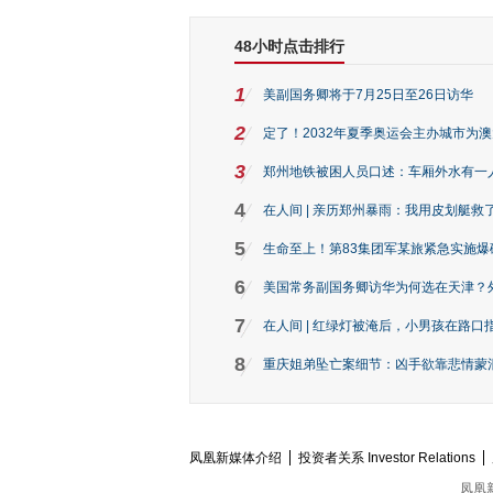
48小时点击排行
1
美副国务卿将于7月25日至26日访华
2
定了！2032年夏季奥运会主办城市为
3
郑州地铁被困人员口述：车厢外水有一
4
在人间 | 亲历郑州暴雨：我用皮划艇救
5
生命至上！第83集团军某旅紧急实施爆
6
美国常务副国务卿访华为何选在天津？
7
在人间 | 红绿灯被淹后，小男孩在路口指
8
重庆姐弟坠亡案细节：凶手欲靠悲情蒙混 
凤凰新媒体介绍
投资者关系 Investor Relations
凤凰