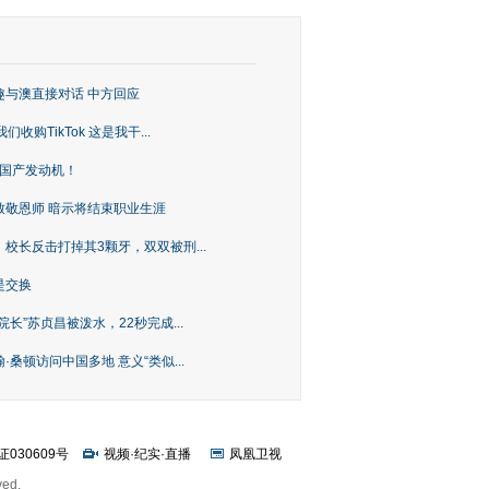
趣与澳直接对话 中方回应
购TikTok 这是我干...
上国产发动机！
致敬恩师 暗示将结束职业生涯
校长反击打掉其3颗牙，双双被刑...
是交换
长”苏贞昌被泼水，22秒完成...
桑顿访问中国多地 意义“类似...
证030609号
视频
·
纪实
·
直播
凤凰卫视
ved.