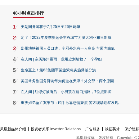
48小时点击排行
1
美副国务卿将于7月25日至26日访华
2
定了！2032年夏季奥运会主办城市为澳大利亚布里斯班
3
郑州地铁被困人员口述：车厢外水有一人多高 车厢内缺氧
4
在人间 | 亲历郑州暴雨：我用皮划艇救了一个孕妇
5
生命至上！第83集团军某旅紧急实施爆破分洪
6
美国常务副国务卿访华为何选在天津？外交部：两个原因
7
在人间 | 红绿灯被淹后，小男孩在路口指路，7位摄影师...
8
重庆姐弟坠亡案细节：凶手欲靠悲情蒙混 警方现场勘察发现...
凤凰新媒体介绍
投资者关系 Investor Relations
广告服务
诚征英才
保护隐
凤凰新媒体
版权所有
Copyright © 