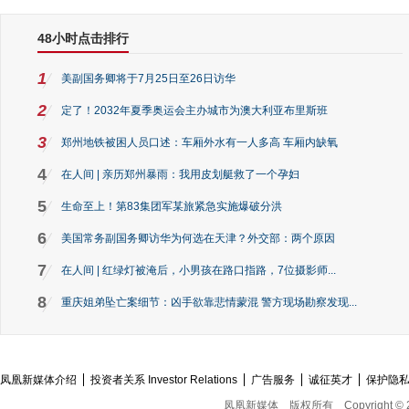
48小时点击排行
1
美副国务卿将于7月25日至26日访华
2
定了！2032年夏季奥运会主办城市为澳大利亚布里斯班
3
郑州地铁被困人员口述：车厢外水有一人多高 车厢内缺氧
4
在人间 | 亲历郑州暴雨：我用皮划艇救了一个孕妇
5
生命至上！第83集团军某旅紧急实施爆破分洪
6
美国常务副国务卿访华为何选在天津？外交部：两个原因
7
在人间 | 红绿灯被淹后，小男孩在路口指路，7位摄影师...
8
重庆姐弟坠亡案细节：凶手欲靠悲情蒙混 警方现场勘察发现...
凤凰新媒体介绍
投资者关系 Investor Relations
广告服务
诚征英才
保护隐
凤凰新媒体
版权所有
Copyright © 