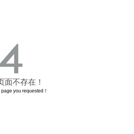
页面不存在！
he page you requested！
这个3.2米的长卷，还原了600岁的紫禁城