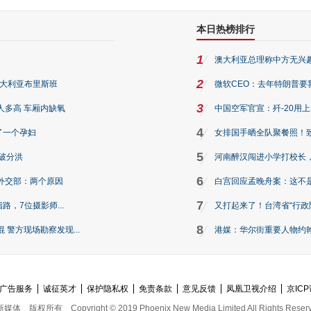
本日热榜排行
1
澳大利亚总理称中方无兴
2
澳大利亚布里斯班
微软CEO：去年特朗普要我们收
3
人多高 车厢内缺氧
中国空军官宣：歼-20用
4
了一个孕妇
女排国手晒全队聚餐照！
5
破分洪
河南醉汉闯进小学打校长，
6
外交部：两个原因
白宫回应孟晚舟案：这不
7
路，7位摄影师...
又打起来了！台湾省“行政院
8
警方现场勘察发现...
港媒：华尔街重要人物约翰·
广告服务
诚征英才
保护隐私权
免责条款
意见反馈
凤凰卫视介绍
京ICP
新媒体
版权所有
Copyright © 2019 Phoenix New Media Limited All Rights Reser