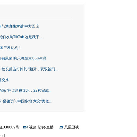
趣与澳直接对话 中方回应
购TikTok 这是我干...
上国产发动机！
致敬恩师 暗示将结束职业生涯
校长反击打掉其3颗牙，双双被刑...
是交换
长”苏贞昌被泼水，22秒完成...
桑顿访问中国多地 意义“类似...
证030609号
视频
·
纪实
·
直播
凤凰卫视
ved.