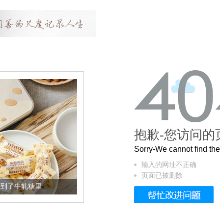
抱歉-您访问的
Sorry-We cannot find t
输入的网址不正确
页面已被删除
牛轧糖里
被列入佛家七宝的它到底有多美？