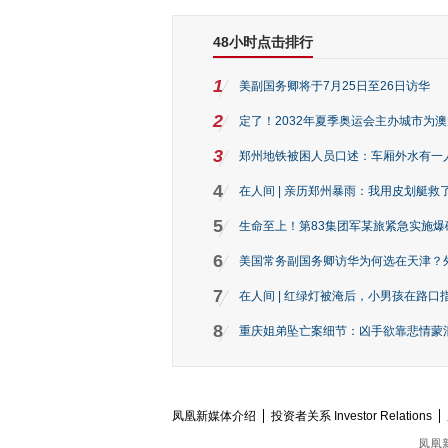
48小时点击排行
1
美副国务卿将于7月25日至26日访华
2
定了！2032年夏季奥运会主办城市为
3
郑州地铁被困人员口述：车厢外水有一
4
在人间 | 亲历郑州暴雨：我用皮划艇救
5
生命至上！第83集团军某旅紧急实施爆
6
美国常务副国务卿访华为何选在天津？
7
在人间 | 红绿灯被淹后，小男孩在路口指
8
重庆姐弟坠亡案细节：凶手欲靠悲情蒙混 
凤凰新媒体介绍
投资者关系 Investor Relations
凤凰