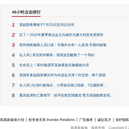
48小时点击排行
1
美副国务卿将于7月25日至26日访华
2
定了！2032年夏季奥运会主办城市为澳大利亚布里斯班
3
郑州地铁被困人员口述：车厢外水有一人多高 车厢内缺氧
4
在人间 | 亲历郑州暴雨：我用皮划艇救了一个孕妇
5
生命至上！第83集团军某旅紧急实施爆破分洪
6
美国常务副国务卿访华为何选在天津？外交部：两个原因
7
在人间 | 红绿灯被淹后，小男孩在路口指路，7位摄影师...
8
重庆姐弟坠亡案细节：凶手欲靠悲情蒙混 警方现场勘察发现...
凤凰新媒体介绍
投资者关系 Investor Relations
广告服务
诚征英才
保护隐
凤凰新媒体
版权所有
Copyright © 