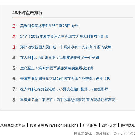
48小时点击排行
1
美副国务卿将于7月25日至26日访华
2
定了！2032年夏季奥运会主办城市为澳大利亚布里斯班
3
郑州地铁被困人员口述：车厢外水有一人多高 车厢内缺氧
4
在人间 | 亲历郑州暴雨：我用皮划艇救了一个孕妇
5
生命至上！第83集团军某旅紧急实施爆破分洪
6
美国常务副国务卿访华为何选在天津？外交部：两个原因
7
在人间 | 红绿灯被淹后，小男孩在路口指路，7位摄影师...
8
重庆姐弟坠亡案细节：凶手欲靠悲情蒙混 警方现场勘察发现...
凤凰新媒体介绍
投资者关系 Investor Relations
广告服务
诚征英才
保护隐
凤凰新媒体
版权所有
Copyright © 