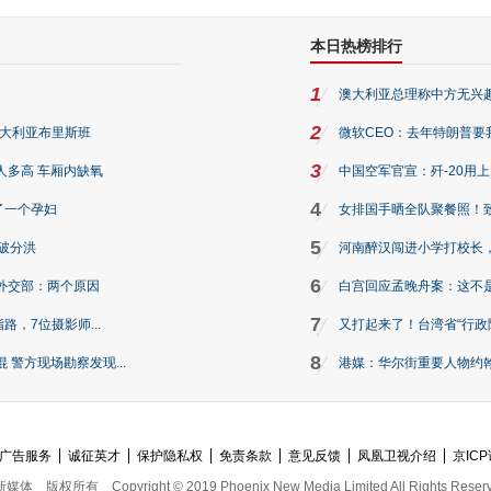
本日热榜排行
1
澳大利亚总理称中方无兴
2
澳大利亚布里斯班
微软CEO：去年特朗普要我们收
3
人多高 车厢内缺氧
中国空军官宣：歼-20用
4
了一个孕妇
女排国手晒全队聚餐照！
5
破分洪
河南醉汉闯进小学打校长，
6
外交部：两个原因
白宫回应孟晚舟案：这不
7
路，7位摄影师...
又打起来了！台湾省“行政院
8
警方现场勘察发现...
港媒：华尔街重要人物约翰·
广告服务
诚征英才
保护隐私权
免责条款
意见反馈
凤凰卫视介绍
京ICP
新媒体
版权所有
Copyright © 2019 Phoenix New Media Limited All Rights Reser