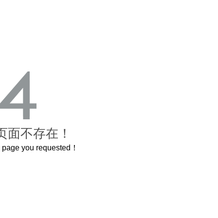
页面不存在！
he page you requested！
还原了600岁的紫禁城
曲奇届的“爱马仕”把你的