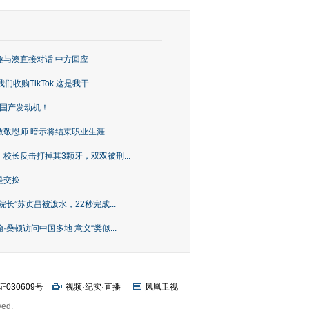
趣与澳直接对话 中方回应
购TikTok 这是我干...
上国产发动机！
致敬恩师 暗示将结束职业生涯
校长反击打掉其3颗牙，双双被刑...
是交换
长”苏贞昌被泼水，22秒完成...
桑顿访问中国多地 意义“类似...
证030609号
视频
·
纪实
·
直播
凤凰卫视
ved.