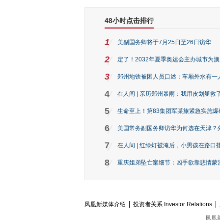
48小时点击排行
1
美副国务卿将于7月25日至26日访华
2
定了！2032年夏季奥运会主办城市为
3
郑州地铁被困人员口述：车厢外水有一
4
在人间 | 亲历郑州暴雨：我用皮划艇救
5
生命至上！第83集团军某旅紧急实施爆
6
美国常务副国务卿访华为何选在天津？
7
在人间 | 红绿灯被淹后，小男孩在路口指
8
重庆姐弟坠亡案细节：凶手欲靠悲情蒙混 
凤凰新媒体介绍
投资者关系 Investor Relations
凤凰