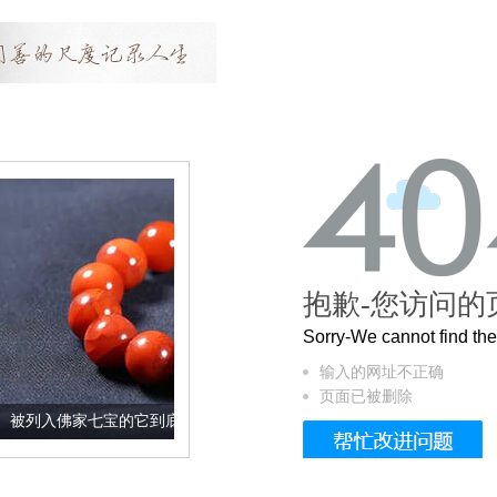
抱歉-您访问的
Sorry-We cannot find t
输入的网址不正确
页面已被删除
宝的它到底有多美？
这个3.2米的长卷，