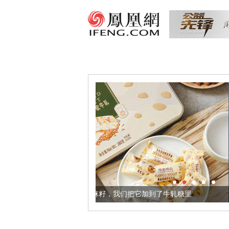
健康的黄金亚麻籽，我们把它加到了牛轧糖里
被列入佛家七