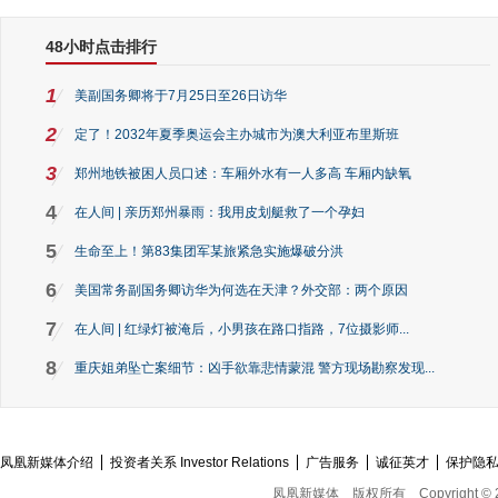
48小时点击排行
1
美副国务卿将于7月25日至26日访华
2
定了！2032年夏季奥运会主办城市为澳大利亚布里斯班
3
郑州地铁被困人员口述：车厢外水有一人多高 车厢内缺氧
4
在人间 | 亲历郑州暴雨：我用皮划艇救了一个孕妇
5
生命至上！第83集团军某旅紧急实施爆破分洪
6
美国常务副国务卿访华为何选在天津？外交部：两个原因
7
在人间 | 红绿灯被淹后，小男孩在路口指路，7位摄影师...
8
重庆姐弟坠亡案细节：凶手欲靠悲情蒙混 警方现场勘察发现...
凤凰新媒体介绍
投资者关系 Investor Relations
广告服务
诚征英才
保护隐
凤凰新媒体
版权所有
Copyright © 