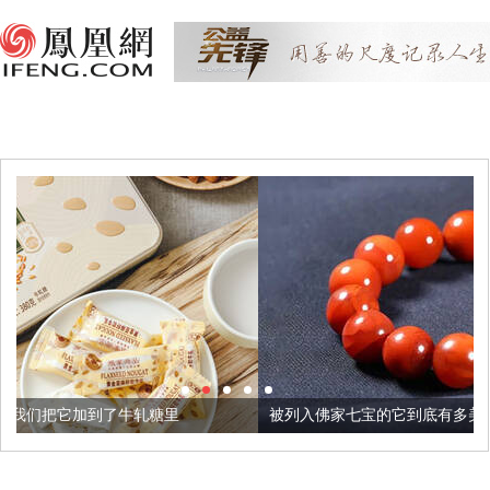
轧糖里
被列入佛家七宝的它到底有多美？