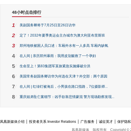
48小时点击排行
1
美副国务卿将于7月25日至26日访华
2
定了！2032年夏季奥运会主办城市为澳大利亚布里斯班
3
郑州地铁被困人员口述：车厢外水有一人多高 车厢内缺氧
4
在人间 | 亲历郑州暴雨：我用皮划艇救了一个孕妇
5
生命至上！第83集团军某旅紧急实施爆破分洪
6
美国常务副国务卿访华为何选在天津？外交部：两个原因
7
在人间 | 红绿灯被淹后，小男孩在路口指路，7位摄影师...
8
重庆姐弟坠亡案细节：凶手欲靠悲情蒙混 警方现场勘察发现...
凤凰新媒体介绍
投资者关系 Investor Relations
广告服务
诚征英才
保护隐
凤凰新媒体
版权所有
Copyright © 